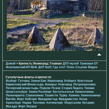
Домой
> Крепость Ленинград: Главная
ДОТ-музей
Танковая ОТ
Флагманский КП КБФ
ДОТ №20
Где это?
План
Ссылки
Видео
Сухопутные форты и крепости:
Выборг
Гатчина
Замок Бип
Ивангород
Изборск
Кексгольм
Кирилловский Монастырь
Копорье
Новгород
Петропавловка
Печорcкий монастырь
Порхов
Псков
Старая Ладога
Тихвин
Шлиссельбург
Замок Разеборг
Кастельхольм
Кюменлинна
Лапеенранта
Савонлинна
Тааветти
Турку
Хамина
Хямеенлинна
Висбю
Форт Хойторп
Фредрикстад
Фредрикстен
Хегра
Аренсбург
Нарва
Таллинн
Антипатрис
Иерусалим
Кесария
Масада
Форт Латрун