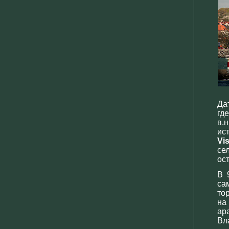
Да
гд
в.
ис
Vi
се
ос
В 
са
то
на
ар
Вл