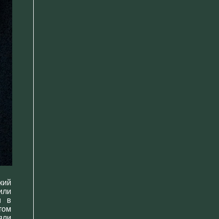
кий
или
м в
том
яли