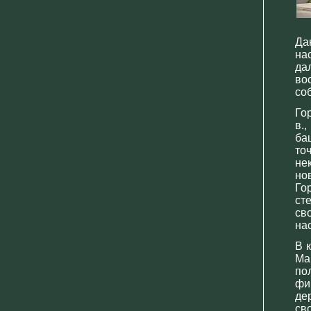
Да
на
да
во
со
Го
в.
ба
то
не
но
Го
ст
св
на
В 
Ма
по
фи
де
св