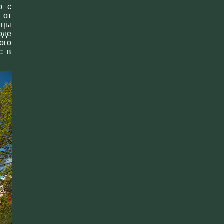
р с
 от
мцы
оде
ого
с в