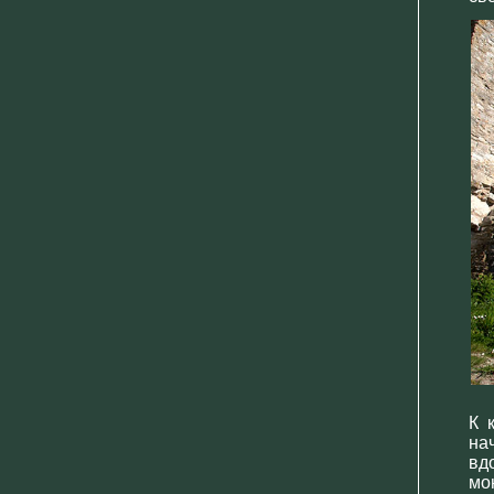
К 
на
вд
мо