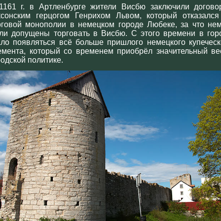
1161 г. в Артленбурге жители Висбю заключили догово
ксонским герцогом Генрихом Львом, который отказался
рговой монополии в немецком городе Любеке, за что не
ли допущены торговать в Висбю. С этого времени в гор
ало появляться всё больше пришлого немецкого купеческ
емента, который со временем приобрёл значительный ве
родской политике.