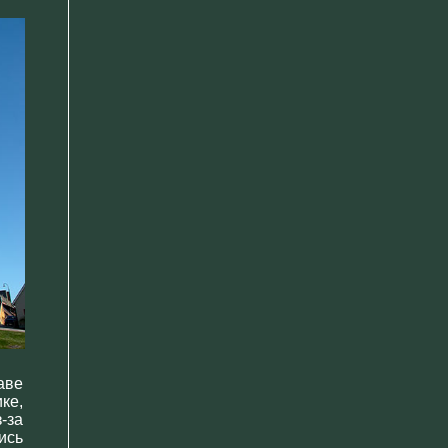
аве
ке,
-за
ись