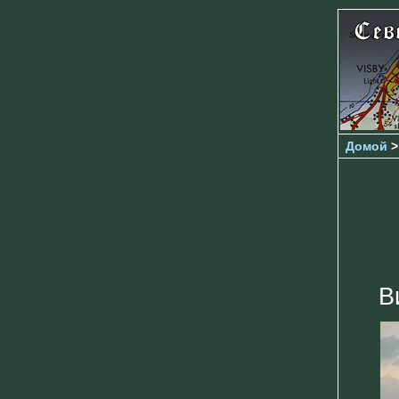
Домой
>
В