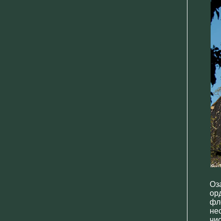
Оз
ор
фл
не
чи