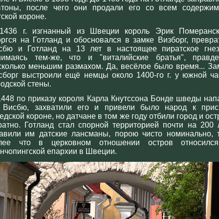
втоны, после чего они продали его со всем содержи
тской короне.
1436 г. изгнанный из Швеции король Эрик Померанск
оргся на Готланд и обосновался в замке Визборг, превра
сбю и Готланд на 13 лет в настоящее пиратское гнез
нимаясь тем-же, что и "виталийские братья", правд
сколько меньшим размахом. Да, весёлое было время... За
сборг выстроили ещё немцы около 1400-го г. у южной ча
родской стены.
1448 по приказу короля Карла Кнутссона Бонде шведы нап
 Висбю, захватили его и привели было народ к прис
едской короне, но датчане в том же году отбили город и ост
ратно. Готланд стал спорной территорией почти на 200 л
авили им датские лансманы, порою чисто номинально, 
лее что в церковном отношении остров относилс
нчопингской епархии в Швеции.