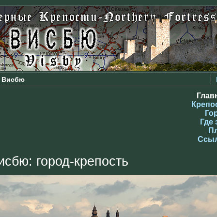
 Висбю
Глав
Крепо
Го
Где 
П
Ссы
исбю: город-крепость