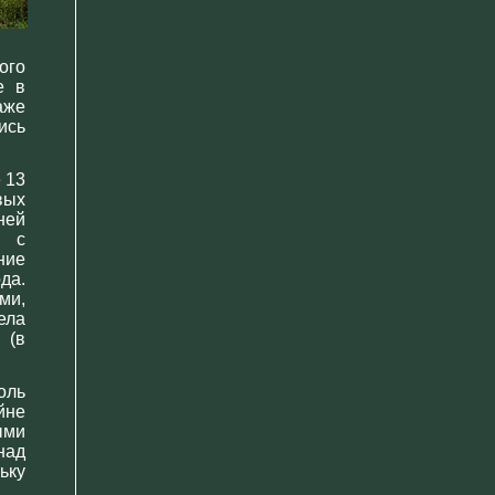
ого
е в
аже
ись
 13
вых
ней
о с
ние
да.
ми,
ела
 (в
оль
йне
ыми
над
ьку