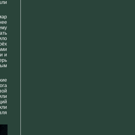
шли
мар
нее
ему
ать
ило
рёх
ами
и и
ерь
вым
кие
ога
вой
или
ций
кли
вля