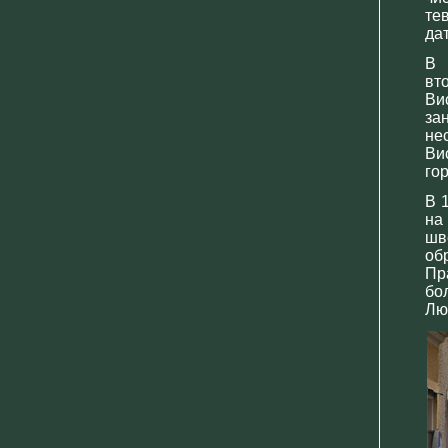
те
да
В 
вт
Ви
за
не
Ви
го
В 
на
шв
об
Пр
бо
Лю