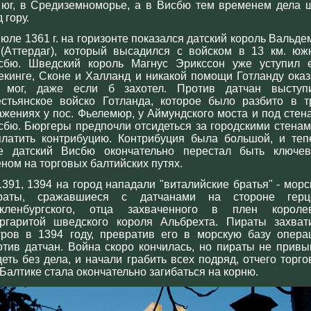
 юг, в Средиземноморье, а в Висбю тем временем дела 
 гору.
июле 1361 г. на горизонте показался датский король Вальде
 (Аттердаг), который высадился с войском в 13 км. юж
сбю. Шведский король Магнус Эрикссон уже уступил 
екинге, Сконе и Халланд и никакой помощи Готланду оказ
 мог, даже если б захотел. Против датчан выступ
естьянское войско Готланда, которое было разбито в т
ажениях у пос. Фьелемюр, у Аймундского моста и под стен
сбю. Бюргеры предпочли отсидеться за городскими стенам
платить контрибуцию. Контрибуция была большой, и теп
е датский Висбю окончательно перестал быть ключе
еном на торговых балтийских путях.
1391, 1394 на город нападали "виталийские братья" - морс
раты, сражавшиеся с датчанами на стороне герц
кленбургского, отца захваченного в плен короле
ргаритой шведского короля Альбрехта. Пираты захват
тров в 1394 году, превратив его в морскую базу опера
отив датчан. Война скоро кончилась, но пираты не привы
деть без дела, и начали грабить всех подряд, отчего торго
 Балтике стала окончательно загибаться на корню.