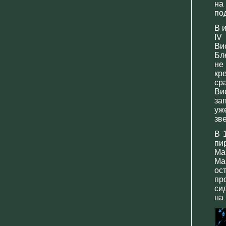
на
под
В 
IV
Ви
Бл
не
кр
ср
Ви
за
уж
зв
В 
пи
Ма
Ма
ос
пр
си
на