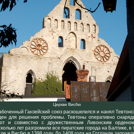
Церкви Висбю
абоченный Ганзейский союз раскошелился и нанял Тевтонс
ден для решения проблемы. Тевтоны оперативно снаряд
от и совместно с дружественным Ливонским ордено
сколько лет разгромили все пиратские города на Балтике, в 
сле и Висбю в 1398 году. До 1408 года на Готланде заправл