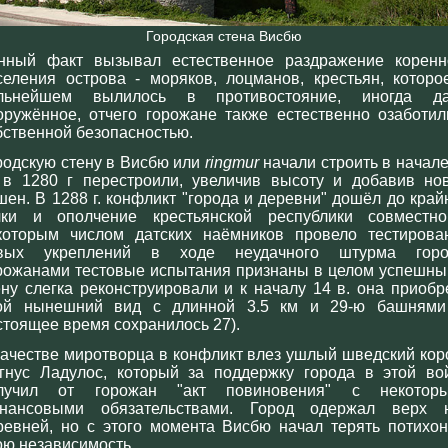
Городская стена Висбю
нный факт вызывал естественное раздражение коренн
селения острова - моряков, лоцманов, крестьян, которо
льнейшем вылилось в противостояние, иногда д
оружённое, отчего горожане также естественно озаботил
бственной безопасностью.
родскую стену в Висбю или
ringmur
начали строить в начале
, в 1280 г перестроили, увеличив высоту и добавив но
шен. В 1288 г. конфликт "города и деревни" дошёл до край
чки и ополчение крестьянской республики совместн
которым числом датских наёмников провело тестирова
вых укреплений в ходе неудачного штурма горо
рожанами тестовые испытания признаны в целом успешны
ену слегка реконструировали и к началу 14 в. она приобр
ой нынешний вид с длинной 3.5 км и 29-ю башнями
стоящее время сохранилось 27).
качестве миротворца в конфликт влез ушлый шведский кор
гнус Ладулос, который за поддержку города в этой во
лучил от горожан "акт повиновения" с некотор
нансовыми обязательствами. Город одержал верх 
ревней, но с этого момента Висбю начал терять потихон
ою независимость.