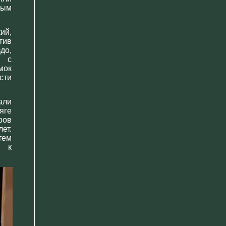
мым
ий,
тив
до,
е с
мок
сти
али
яге
ров
ет.
тем
я к