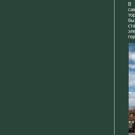
В 
са
то
бы
ст
эл
го