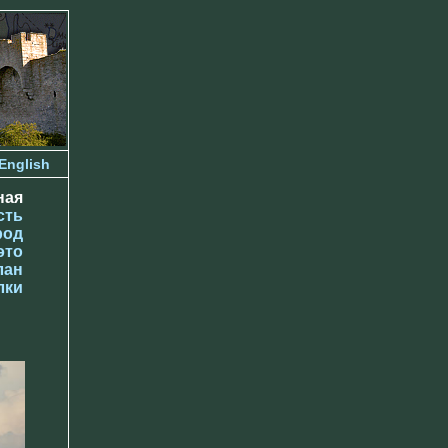
English
ная
сть
род
это
лан
лки