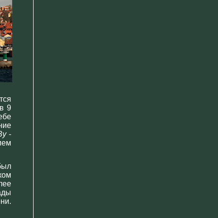
тся
в 9
ебе
ние
By
-
ием
был
ком
лее
ады
ни.