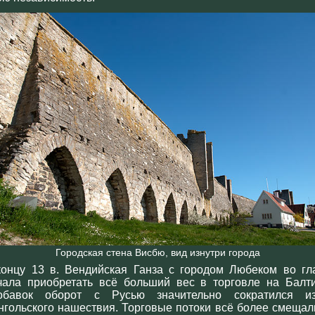
Городская стена Висбю, вид изнутри города
концу 13 в. Вендийская Ганза с городом Любеком во гл
чала приобретать всё больший вес в торговле на Балти
обавок оборот с Русью значительно сократился из
нгольского нашествия. Торговые потоки всё более смещал