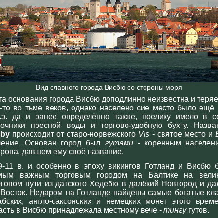
Вид славного города Висбю со стороны моря
та основания города Висбю доподлинно неизвестна и теряе
е-то во тьме веков, однако населено сие место было ещё 
н.э. да и ранее определённо также, поелику имело в с
точники пресной воды и торгово-удобную бухту. Назва
sby
происходит от старо-норвежского
Vis
- святое место и
ление. Основан город был
гутами
- коренным населен
трова, давшем ему своё название.
9-11 в. и особенно в эпоху викингов Готланд и Висбю 
мым важным торговым городом на Балтике на вели
рговом пути из датского Хедебю в далёкий Новгород и да
 Восток. Недаром на Готланде найдены самые богатые кл
абских, англо-саксонских и немецких монет этого време
асть в Висбю принадлежала местному вече -
тингу
гутов.