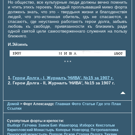
Но общество, все культурные люди должны вечно помнить
и чтить этихъ героевъ. Каждый проплывавший мимо форта
долженъ знать, что это - твердыня жизни и благоденствiя
людей, что это-истинная обитель, гдъ не спасаются, а
спасаютъ, где неустанно работаютъ герои долга, забывъ
любовь къ свободе, привязанности къ близкимъ ради
одной святой цели самоотверженнаго служения на пользу
ближняго.
И.Эйзенъ
* * *
Герои Долга - I, Журналъ 'НИВА', №15 за 1907 г.
Герои Долга - II, Журналъ 'НИВА', №15 за 1907 г.
Домой
> Форт Александр:
Главная
Фото
Статьи
Где это
План
Ссылки
Сухопутные форты и крепости:
Выборг
Гатчина
Замок Бип
Ивангород
Изборск
Кексгольм
Кирилловский Монастырь
Копорье
Новгород
Петропавловка
Печорcкий монастырь
Порхов
Псков
Старая Ладога
Тихвин