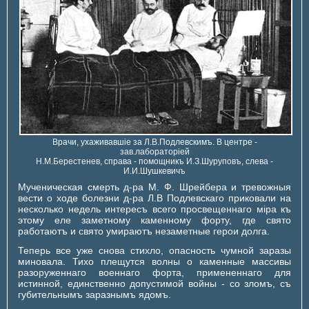
Врачи, ухаживавшiе за Л.В.Подлевскимъ. В центре -
зав.лабораторiей
Н.М.Берестенев, справа - помощникъ И.З.Шуруповъ, слева -
И.И.Шушкевичъ
Мученическая смерть д-ра М. Ф. Шрейбера и тревожныя
вести о ходе болезни д-ра Л.В Подлевскаго приковали на
несколько недель интересъ всего просвещеннаго мiра къ
этому еле заметному каменному форту, где свято
работаютъ и свято умираютъ незаметные герои долга.
Теперь все уже снова стихло, опасность чумной заразы
миновала. Тихо плещутся волны о каменные массивы
разоруженнаго военнаго форта, примененнаго для
истинной, единственно допустимой войны - со зломъ, съ
губительнымъ заразнымъ ядомъ.