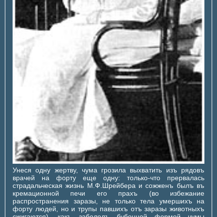
Унеся одну жертву, чума грозила выхватить изъ рядовъ
врачей на форту еще одну: только-что прервалась
страдальческая жизнь М.Ф.Шрейбера и сожженъ былъ въ
кремационной печи его прахъ (во избежание
распространения заразы, не только тела умершихъ на
форту людей, но и трупы павшихъ отъ заразы животныхъ
сжигаются), какъ заболелъ бубонной формой чумы