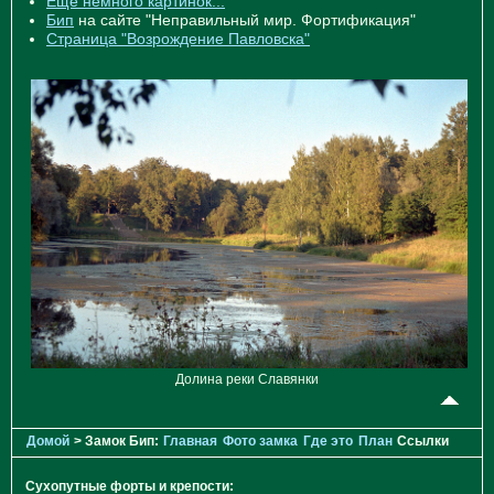
Ещё немного картинок...
Бип
на сайте "Неправильный мир. Фортификация"
Страница "Возрождение Павловска"
Долина реки Славянки
Домой
> Замок Бип:
Главная
Фото замка
Где это
План
Ссылки
Сухопутные форты и крепости: