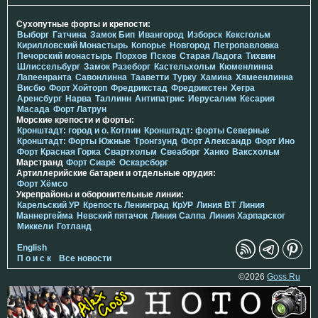
Сухопутные форты и крепости:
Выборг
Гатчина
Замок Бип
Ивангород
Изборск
Кексгольм
Кирилловский Монастырь
Копорье
Новгород
Петропавловка
Печорcкий монастырь
Порхов
Псков
Старая Ладога
Тихвин
Шлиссельбург
Замок Разеборг
Кастельхольм
Кюменлинна
Лапеенранта
Савонлинна
Тааветти
Турку
Хамина
Хямеенлинна
Висбю
Форт Хойторп
Фредрикстад
Фредрикстен
Хегра
Аренсбург
Нарва
Таллинн
Антипатрис
Иерусалим
Кесария
Масада
Форт Латрун
Морские крепости и форты:
Кронштадт: город и о. Котлин
Кронштадт: форты Северные
Кронштадт: Форты Южные
Тронгзунд
Форт Александр
Форт Ино
Форт Красная Горка
Свартхольм
Свеаборг
Ханко
Ваксхольм
Марстранд
Форт Сиарё
Оскарсборг
Артиллерийские батареи и отдельные орудия:
Форт Хёмсо
Укрепрайоны и оборонительные линии:
Карельский УР
Крепость Ленинград
КрУР
Линия ВТ
Линия
Маннергейма
Невский пятачок
Линия Салпа
Линия Харпарског
Миккели
Готланд
English
П о и с к
Все новости
©2026
Goss.Ru