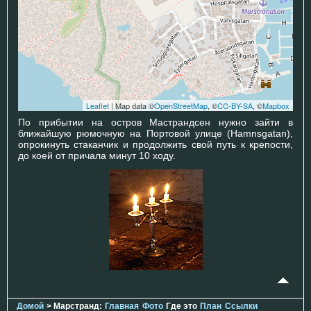
Leaflet
| Map data ©
OpenStreetMap
, ©
CC-BY-SA
, ©
Mapbox
По прибытии на остров Мастрандсен нужно зайти в
ближайшую рюмочную на Портовой улице (Hamnsgatan),
опрокинуть стаканчик и продолжить свой путь к крепости,
до коей от причала минут 10 ходу.
Домой
> Марстранд:
Главная
Фото
Где это
План
Ссылки