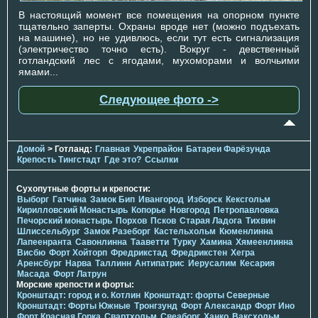
В настоящий момент все помещения на опорном пункте
тщательно заперты. Охраны вроде нет (можно подъехать
на машине), но не удивлюсь, если тут есть сигнализация
(электричество точно есть). Вокруг - девственный
готландский лес с ягодами, мухоморами и волчьими
ямами...
Следующее фото ->
Домой
> Готланд:
Главная
Укрепрайон
Батареи Фарёзунда
Крепость Тингстадт
Где это?
Ссылки
Сухопутные форты и крепости:
Выборг
Гатчина
Замок Бип
Ивангород
Изборск
Кексгольм
Кирилловский Монастырь
Копорье
Новгород
Петропавловка
Печорcкий монастырь
Порхов
Псков
Старая Ладога
Тихвин
Шлиссельбург
Замок Разеборг
Кастельхольм
Кюменлинна
Лапеенранта
Савонлинна
Тааветти
Турку
Хамина
Хямеенлинна
Висбю
Форт Хойторп
Фредрикстад
Фредрикстен
Хегра
Аренсбург
Нарва
Таллинн
Антипатрис
Иерусалим
Кесария
Масада
Форт Латрун
Морские крепости и форты:
Кронштадт: город и о. Котлин
Кронштадт: форты Северные
Кронштадт: Форты Южные
Тронгзунд
Форт Александр
Форт Ино
Форт Красная Горка
Свартхольм
Свеаборг
Ханко
Ваксхольм