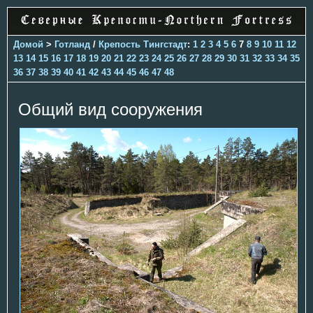
Домой
>
Готланд
/
Крепость Тингстадт
:
1
2
3
4
5
6
7
8
9
10
11
12
13
14
15
16
17
18
19
20
21
22
23
24
25
26
27
28
29
30
31
32
33
34
35
36
37
38
39
40
41
42
43
44
45
46
47
48
Общий вид сооружения