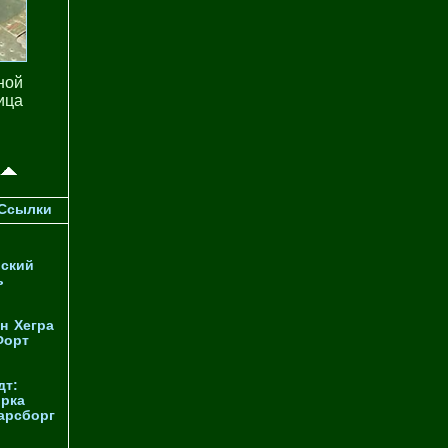
ной
ица
Ссылки
ский
ь
н
Хегра
Форт
дт:
орка
арсборг