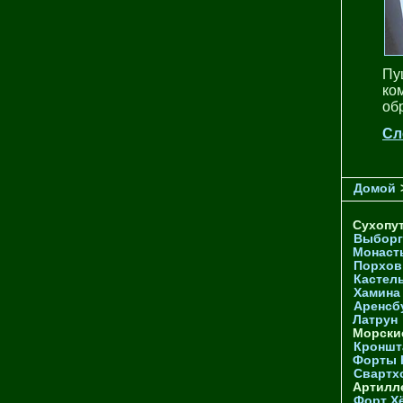
Пу
ко
обр
Сл
Домой
Сухопу
Выборг
Монаст
Порхов
Кастел
Хамина
Аренсб
Латрун
Морски
Кроншта
Форты
Свартх
Артилл
Форт Х