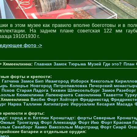
шки в этом музее как правило вполне боеготовы и в пол
мплектации. На заднем плане советская 122 мм гауб
азца 1910/1930 г.
едующее фото ->
> Хямеенлинна:
Главная
Замок
Тюрьма
Музей
Где это?
План
тные форты и крепости:
Гатчина
Замок Бип
Ивангород
Изборск
Кексгольм
Кириллов
ырь
Копорье
Новгород
Петропавловка
Печорcкий монастыр
Псков
Старая Ладога
Тихвин
Шлиссельбург
Замок Разеборг
ьхольм
Кюменлинна
Лапеенранта
Савонлинна
Тааветти
Турку
Хямеенлинна
Висбю
Форт Хойторп
Фредрикстад
Фредриксте
ург
Нарва
Таллинн
Антипатрис
Иерусалим
Кесария
Масада
е крепости и форты:
дт: город и о. Котлин
Кронштадт: форты Северные
Кроншта
 Южные
Тронгзунд
Форт Александр
Форт Ино
Форт Красная Г
ольм
Свеаборг
Ханко
Ваксхольм
Марстранд
Форт Сиарё
Оск
ерийские батареи и отдельные орудия:
ёмсо