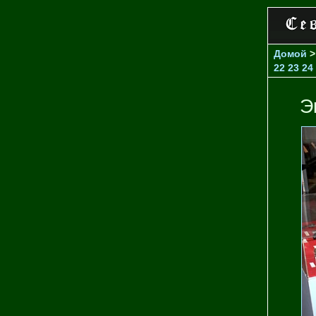
Домой
22
23
24
Э