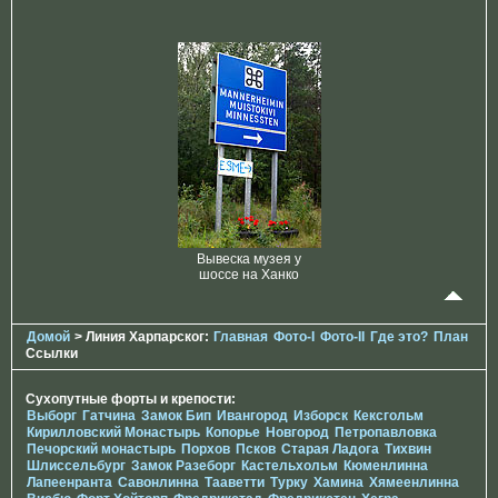
Вывеска музея у
шоссе на Ханко
Домой
> Линия Харпарског:
Главная
Фото-I
Фото-II
Где это?
План
Ссылки
Сухопутные форты и крепости:
Выборг
Гатчина
Замок Бип
Ивангород
Изборск
Кексгольм
Кирилловский Монастырь
Копорье
Новгород
Петропавловка
Печорcкий монастырь
Порхов
Псков
Старая Ладога
Тихвин
Шлиссельбург
Замок Разеборг
Кастельхольм
Кюменлинна
Лапеенранта
Савонлинна
Тааветти
Турку
Хамина
Хямеенлинна