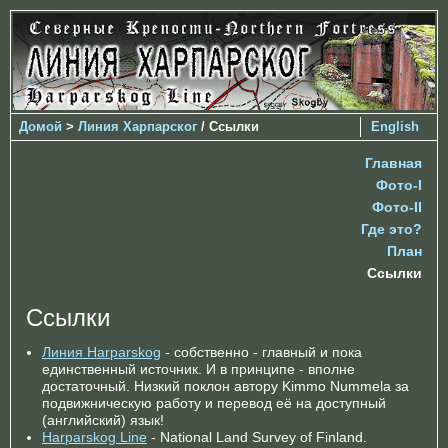
Домой
>
Линия Харпарског
/ Ссылки
English
Главная
Фото-I
Фото-II
Где это?
План
Ссылки
Ссылки
Линия Harparskog
- собственно - главный и пока
единственный источник. И в принципе - вполне
достаточный. Низкий поклон автору Kimmo Nummela за
подвижническую работу и перевод её на доступный
(английский) язык!
Harparskog Line
- National Land Survey of Finland.