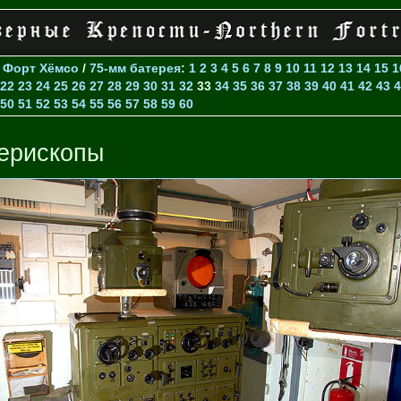
>
Форт Хёмсо
/
75-мм батерея
:
1
2
3
4
5
6
7
8
9
10
11
12
13
14
15
1
22
23
24
25
26
27
28
29
30
31
32
33
34
35
36
37
38
39
40
41
42
43
4
50
51
52
53
54
55
56
57
58
59
60
ерископы