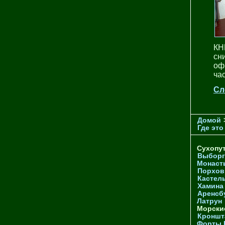
КН
сн
оф
ча
Сл
Домой
Где это
Сухопу
Выборг
Монаст
Порхов
Кастел
Хамина
Аренсб
Латрун
Морски
Кроншта
Форты