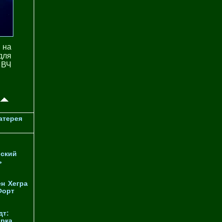
 на
для
 ВЧ
атерея
ский
ь
ен
Хегра
Форт
дт:
орка