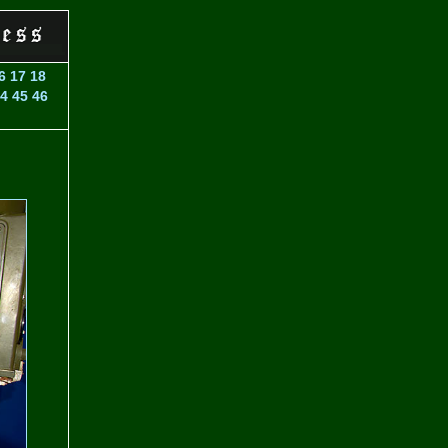
6
17
18
4
45
46