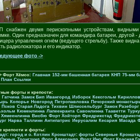
П снабжен двумя перископными устройствам, видными
имке. Один предназначен для командира батареи, другой - 
ицера управления огнём (ведущего стрельбу). Также видна
сть радиолокатора и его индикатор.
едующее фото ->
> Форт Хёмсо:
Главная
152-мм башенная батарея
КНП
75-мм б
План
Ссылки
тные форты и крепости:
Гатчина
Замок Бип
Ивангород
Изборск
Кексгольм
Кириллов
ырь
Копорье
Новгород
Петропавловка
Печорcкий монастыр
Псков
Старая Ладога
Тихвин
Шлиссельбург
Замок Разеборг
ьхольм
Кюменлинна
Лапеенранта
Савонлинна
Тааветти
Турку
Хямеенлинна
Висбю
Форт Хойторп
Фредрикстад
Фредрикст
ург
Нарва
Таллинн
Антипатрис
Иерусалим
Кесария
Масада
е крепости и форты:
дт: город и о. Котлин
Кронштадт: форты Северные
Кроншта
 Южные
Тронгзунд
Форт Александр
Форт Ино
Форт Красная Г