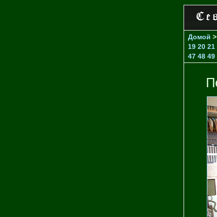
Домой
19
20
21
47
48
49
П