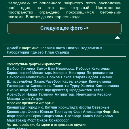
Неподалёку от описанного закрытого лотка расположен
ещё один, на этот раз открытый. Протяженное
пространство ограждено покосившимся бетонными
плитами. В лотке до сих пор есть вода.
Следующее фото ->
Домой
> Форт Ино:
Главная
Фото I
Фото II
Подземелья
Лаборатория
Где это
План
Ссылки
Сухопутные форты и крепости:
Выборг
Гатчина
Замок Бип
Ивангород
Изборск
Кексгольм
Кирилловский Монастырь
Копорье
Новгород
Петропавловка
Печорcкий монастырь
Порхов
Псков
Старая Ладога
Тихвин
Шлиссельбург
Замок Разеборг
Кастельхольм
Кюменлинна
Лапеенранта
Савонлинна
Тааветти
Турку
Хамина
Хямеенлинна
Висбю
Форт Хойторп
Фредрикстад
Фредрикстен
Хегра
Аренсбург
Нарва
Таллинн
Антипатрис
Иерусалим
Кесария
Масада
Форт Латрун
Морские крепости и форты:
Кронштадт: город и о. Котлин
Кронштадт: форты Северные
Кронштадт: Форты Южные
Тронгзунд
Форт Александр
Форт Ино
Форт Красная Горка
Свартхольм
Свеаборг
Ханко
Ваксхольм
Марстранд
Форт Сиарё
Оскарсборг
Артиллерийские батареи и отдельные орудия: