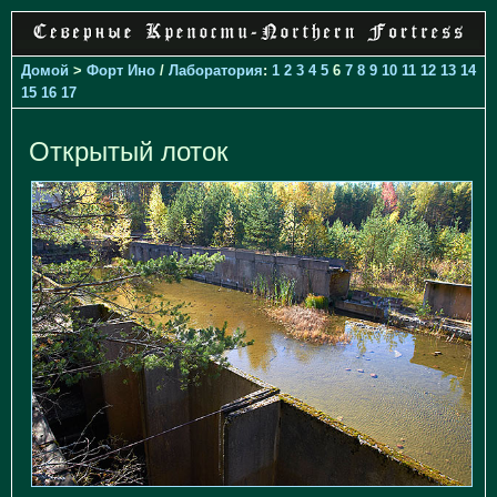
Домой
>
Форт Ино
/
Лаборатория
:
1
2
3
4
5
6
7
8
9
10
11
12
13
14
15
16
17
Открытый лоток