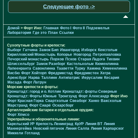
Следующее фото ->
Домой
> Форт Ино:
Главная
Фото I
Фото II
Подземелья
Лаборатория
Где это
План
Ссылки
Сухопутные форты и крепости:
Выборг
Гатчина
Замок Бип
Ивангород
Изборск
Кексгольм
Кирилловский Монастырь
Копорье
Новгород
Петропавловка
Печорcкий монастырь
Порхов
Псков
Старая Ладога
Тихвин
Шлиссельбург
Замок Разеборг
Кастельхольм
Кюменлинна
Лапеенранта
Савонлинна
Тааветти
Турку
Хамина
Хямеенлинна
Висбю
Форт Хойторп
Фредрикстад
Фредрикстен
Хегра
Аренсбург
Нарва
Таллинн
Антипатрис
Иерусалим
Кесария
Масада
Форт Латрун
Морские крепости и форты:
Кронштадт: город и о. Котлин
Кронштадт: форты Северные
Кронштадт: Форты Южные
Тронгзунд
Форт Александр
Форт Ино
Форт Красная Горка
Свартхольм
Свеаборг
Ханко
Ваксхольм
Марстранд
Форт Сиарё
Оскарсборг
Артиллерийские батареи и отдельные орудия:
Форт Хёмсо
Укрепрайоны и оборонительные линии:
Карельский УР
Крепость Ленинград
КрУР
Линия ВТ
Линия
Маннергейма
Невский пятачок
Линия Салпа
Линия Харпарског
Миккели
Готланд