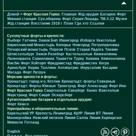
Домой
> Форт Красная Горка:
Главная
Ж/д орудия
Батареи
Форт
Минная станция
Cух.оборона
Форт Серая Лошадь
TM-3-12
Музеи
Ж/д станция
Восстание 1919 г
План
Где это
Ссылки
Сухопутные форты и крепости:
Выборг
Гатчина
Замок Бип
Ивангород
Изборск
Кексгольм
Кирилловский Монастырь
Копорье
Новгород
Петропавловка
Печорcкий монастырь
Порхов
Псков
Старая Ладога
Тихвин
Шлиссельбург
Замок Разеборг
Кастельхольм
Кюменлинна
Лапеенранта
Савонлинна
Тааветти
Турку
Хамина
Хямеенлинна
Висбю
Форт Хойторп
Фредрикстад
Фредрикстен
Хегра
Аренсбург
Нарва
Таллинн
Антипатрис
Иерусалим
Кесария
Масада
Форт Латрун
Морские крепости и форты:
Кронштадт: город и о. Котлин
Кронштадт: форты Северные
Кронштадт: Форты Южные
Тронгзунд
Форт Александр
Форт Ино
Форт Красная Горка
Свартхольм
Свеаборг
Ханко
Ваксхольм
Марстранд
Форт Сиарё
Оскарсборг
Артиллерийские батареи и отдельные орудия:
Форт Хёмсо
Укрепрайоны и оборонительные линии:
Карельский УР
Крепость Ленинград
КрУР
Линия ВТ
Линия
Маннергейма
Невский пятачок
Линия Салпа
Линия Харпарског
Миккели
Готланд
English