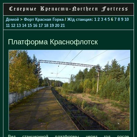
Домой
>
Форт Красная Горка
/
Ж/д станция
:
1
2
3
4
5
6
7
8
9
10
11
12
13
14
15
16
17
18
19
20
21
Платформа Краснофлотск
Вид станционной платформы через год после