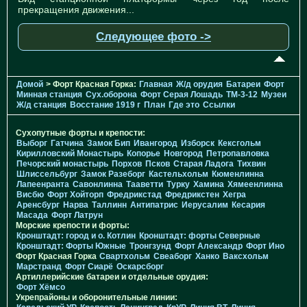
прекращения движения...
Следующее фото ->
Домой
> Форт Красная Горка:
Главная
Ж/д орудия
Батареи
Форт
Минная станция
Cух.оборона
Форт Серая Лошадь
TM-3-12
Музеи
Ж/д станция
Восстание 1919 г
План
Где это
Ссылки
Сухопутные форты и крепости:
Выборг
Гатчина
Замок Бип
Ивангород
Изборск
Кексгольм
Кирилловский Монастырь
Копорье
Новгород
Петропавловка
Печорcкий монастырь
Порхов
Псков
Старая Ладога
Тихвин
Шлиссельбург
Замок Разеборг
Кастельхольм
Кюменлинна
Лапеенранта
Савонлинна
Тааветти
Турку
Хамина
Хямеенлинна
Висбю
Форт Хойторп
Фредрикстад
Фредрикстен
Хегра
Аренсбург
Нарва
Таллинн
Антипатрис
Иерусалим
Кесария
Масада
Форт Латрун
Морские крепости и форты:
Кронштадт: город и о. Котлин
Кронштадт: форты Северные
Кронштадт: Форты Южные
Тронгзунд
Форт Александр
Форт Ино
Форт Красная Горка
Свартхольм
Свеаборг
Ханко
Ваксхольм
Марстранд
Форт Сиарё
Оскарсборг
Артиллерийские батареи и отдельные орудия:
Форт Хёмсо
Укрепрайоны и оборонительные линии: