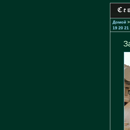
Домой
19
20
21
З