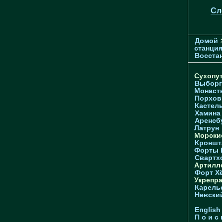
Сл
Домой
станци
Восстан
Сухопу
Выборг
Монаст
Порхов
Кастел
Хамина
Аренсб
Латрун
Морски
Кроншта
Форты
Свартх
Артилл
Форт Х
Укрепр
Карель
Невски
English
П о и с 