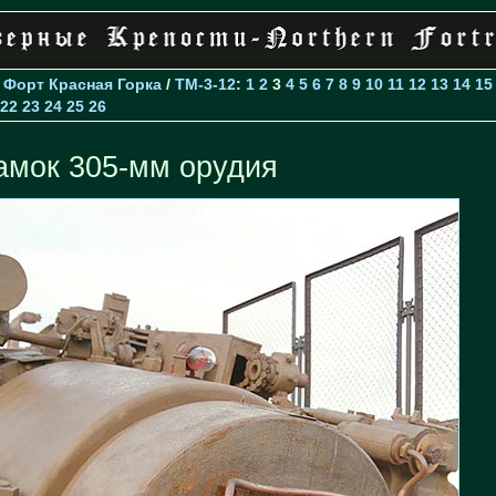
>
Форт Красная Горка
/
TM-3-12
:
1
2
3
4
5
6
7
8
9
10
11
12
13
14
15
22
23
24
25
26
амок 305-мм орудия