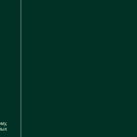
му,
ных