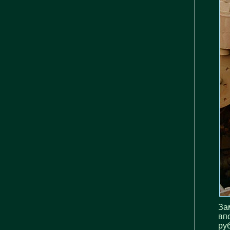
За
вп
ру