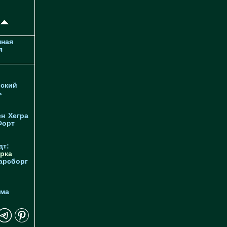
ная
я
ский
ь
ен
Хегра
Форт
дт:
рка
арсборг
йма