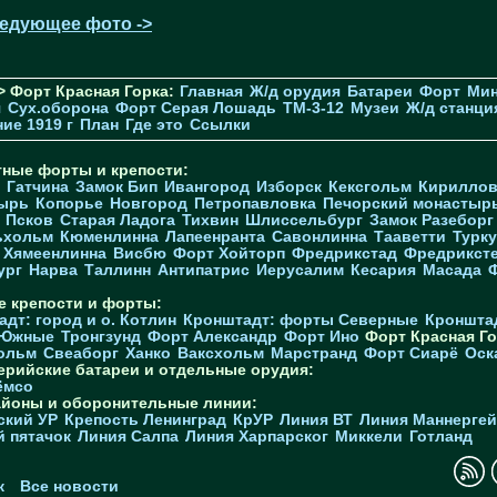
едующее фото ->
> Форт Красная Горка:
Главная
Ж/д орудия
Батареи
Форт
Мин
я
Cух.оборона
Форт Серая Лошадь
TM-3-12
Музеи
Ж/д станци
ие 1919 г
План
Где это
Ссылки
тные форты и крепости:
Гатчина
Замок Бип
Ивангород
Изборск
Кексгольм
Кириллов
ырь
Копорье
Новгород
Петропавловка
Печорcкий монастыр
Псков
Старая Ладога
Тихвин
Шлиссельбург
Замок Разеборг
ьхольм
Кюменлинна
Лапеенранта
Савонлинна
Тааветти
Турку
Хямеенлинна
Висбю
Форт Хойторп
Фредрикстад
Фредрикст
ург
Нарва
Таллинн
Антипатрис
Иерусалим
Кесария
Масада
е крепости и форты:
дт: город и о. Котлин
Кронштадт: форты Северные
Кроншта
 Южные
Тронгзунд
Форт Александр
Форт Ино
Форт Красная Го
ольм
Свеаборг
Ханко
Ваксхольм
Марстранд
Форт Сиарё
Оск
ерийские батареи и отдельные орудия:
ёмсо
айоны и оборонительные линии:
ский УР
Крепость Ленинград
КрУР
Линия ВТ
Линия Маннерге
й пятачок
Линия Салпа
Линия Харпарског
Миккели
Готланд
к
Все новости