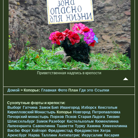
Приветственная надпись в крепости
Домой
> Копорье:
Главная
Фото
План
Где это
Ссылки
Сухопутные форты и крепости:
Выборг
Гатчина
Замок Бип
Ивангород
Изборск
Кексгольм
Кирилловский Монастырь
Копорье
Новгород
Петропавловка
Печорcкий монастырь
Порхов
Псков
Старая Ладога
Тихвин
Шлиссельбург
Замок Разеборг
Кастельхольм
Кюменлинна
Лапеенранта
Савонлинна
Тааветти
Турку
Хамина
Хямеенлинна
Висбю
Форт Хойторп
Фредрикстад
Фредрикстен
Хегра
Аренсбург
Нарва
Таллинн
Антипатрис
Иерусалим
Кесария