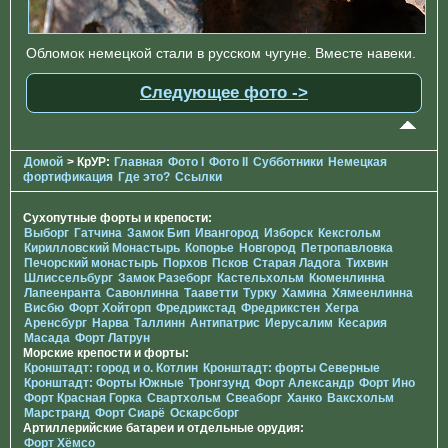
Обломок немецкой стали в русском чугуне. Вместе навеки.
Следующее фото ->
Домой
> КрУР:
Главная
Фото I
Фото II
Субботники
Немецкая
фортификация
Где это?
Ссылки
Сухопутные форты и крепости:
Выборг
Гатчина
Замок Бип
Ивангород
Изборск
Кексгольм
Кирилловский Монастырь
Копорье
Новгород
Петропавловка
Печорcкий монастырь
Порхов
Псков
Старая Ладога
Тихвин
Шлиссельбург
Замок Разеборг
Кастельхольм
Кюменлинна
Лапеенранта
Савонлинна
Тааветти
Турку
Хамина
Хямеенлинна
Висбю
Форт Хойторп
Фредрикстад
Фредрикстен
Хегра
Аренсбург
Нарва
Таллинн
Антипатрис
Иерусалим
Кесария
Масада
Форт Латрун
Морские крепости и форты:
Кронштадт: город и о. Котлин
Кронштадт: форты Северные
Кронштадт: Форты Южные
Тронгзунд
Форт Александр
Форт Ино
Форт Красная Горка
Свартхольм
Свеаборг
Ханко
Ваксхольм
Марстранд
Форт Сиарё
Оскарсборг
Артиллерийские батареи и отдельные орудия:
Форт Хёмсо