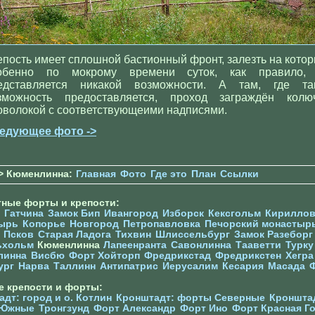
епость имеет сплошной бастионный фронт, залезть на котор
обенно по мокрому времени суток, как правило,
едставляется никакой возможности. А там, где та
зможность предоставляется, проход заграждён колю
оволокой с соответствующеими надписями.
едующее фото ->
> Кюменлинна:
Главная
Фото
Где это
План
Ссылки
тные форты и крепости:
Гатчина
Замок Бип
Ивангород
Изборск
Кексгольм
Кириллов
ырь
Копорье
Новгород
Петропавловка
Печорcкий монастыр
Псков
Старая Ладога
Тихвин
Шлиссельбург
Замок Разеборг
ьхольм
Кюменлинна
Лапеенранта
Савонлинна
Тааветти
Турку
линна
Висбю
Форт Хойторп
Фредрикстад
Фредрикстен
Хегра
ург
Нарва
Таллинн
Антипатрис
Иерусалим
Кесария
Масада
е крепости и форты:
дт: город и о. Котлин
Кронштадт: форты Северные
Кроншта
 Южные
Тронгзунд
Форт Александр
Форт Ино
Форт Красная Г