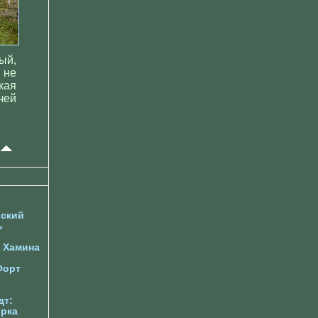
ый,
 не
кая
чей
ский
ь
Хамина
Форт
дт:
орка