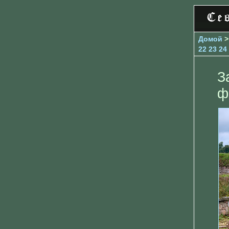
Домой
22
23
24
З
ф