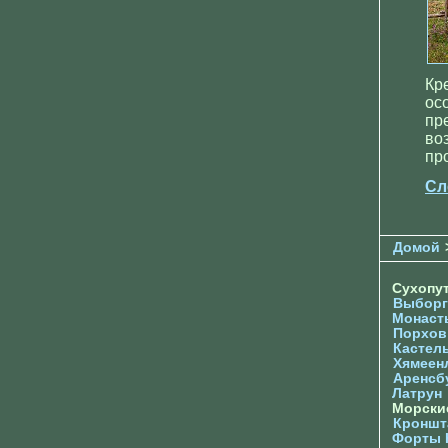
Кр
ос
пр
во
пр
Сл
Домой
Сухопу
Выборг
Монаст
Порхов
Кастел
Хямеен
Аренсб
Латрун
Морски
Кроншта
Форты