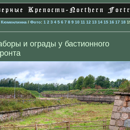
>
Кюменлинна
/
Фото
:
1
2
3
4
5
6
7
8
9
10
11
12
13
14
15
16
17
18
1
аборы и ограды у бастионного
ронта