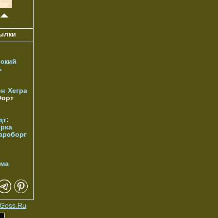
ылки
ский
ь
ен
Хегра
орт
дт:
орка
арсборг
йма
Goss.Ru