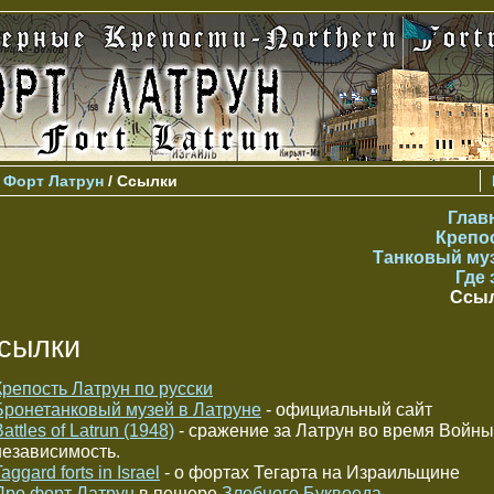
>
Форт Латрун
/ Ссылки
Глав
Крепо
Танковый му
Где 
Ссы
сылки
Крепость Латрун по русски
Бронетанковый музей в Латруне
- официальный сайт
attles of Latrun (1948)
- сражение за Латрун во время Войны
независимость.
aggard forts in Israel
- о фортах Тегарта на Израильщине
Про форт Латрун
в пещере
Злобного Буквоеда