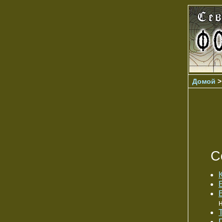
Домой
С
B
T