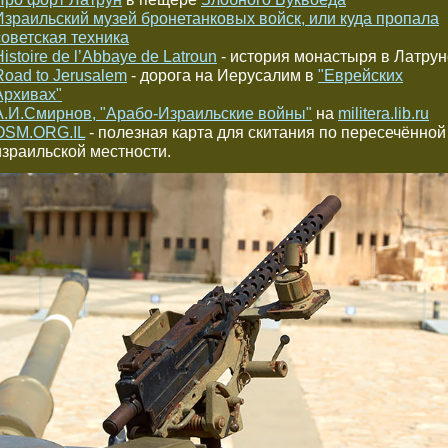
Израильский музей бронетанковых войск, или куда пропала
советская техника
Histoire de l’Abbaye de Latroun
- история монастыря в Латрун
Road to Jerusalem
- дорога на Иерусалим в
"Еврейских
Архивах"
А.И.Смирнов, "Арабо-Израильские войны"
на
militera.lib.ru
OSM.ORG.IL
- полезная карта для скитания по пересечённой
израильской местности.