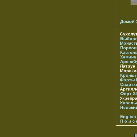
Домой
Сухопу
Выборг
Монаст
Порхов
Кастел
Хамина
Аренсб
Латрун
Морски
Кроншта
Форты
Свартх
Артилл
Форт Х
Укрепр
Карель
Невски
English
П о и с 