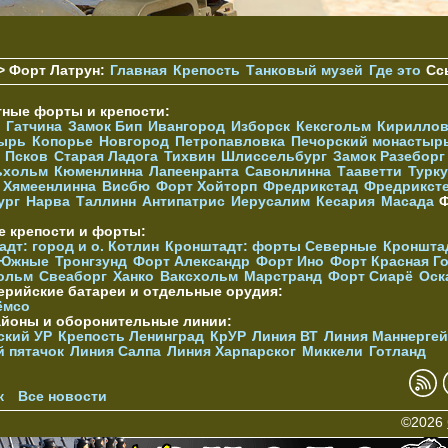
> Форт Латрун:
Главная
Крепость
Танковый музей
Где это
Сс
тные форты и крепости:
Гатчина
Замок Бип
Ивангород
Изборск
Кексгольм
Кириллов
ырь
Копорье
Новгород
Петропавловка
Печорcкий монастыр
Псков
Старая Ладога
Тихвин
Шлиссельбург
Замок Разеборг
ьхольм
Кюменлинна
Лапеенранта
Савонлинна
Тааветти
Турку
Хямеенлинна
Висбю
Форт Хойторп
Фредрикстад
Фредрикст
ург
Нарва
Таллинн
Антипатрис
Иерусалим
Кесария
Масада
Ф
е крепости и форты:
дт: город и о. Котлин
Кронштадт: форты Северные
Кроншта
 Южные
Тронгзунд
Форт Александр
Форт Ино
Форт Красная Г
ольм
Свеаборг
Ханко
Ваксхольм
Марстранд
Форт Сиарё
Оск
ерийские батареи и отдельные орудия:
ёмсо
айоны и оборонительные линии:
ский УР
Крепость Ленинград
КрУР
Линия ВТ
Линия Маннерге
й пятачок
Линия Салпа
Линия Харпарског
Миккели
Готланд
к
Все новости
©2026