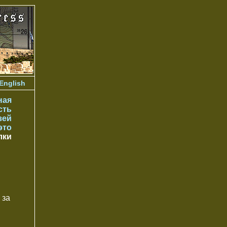
English
ная
сть
зей
это
лки
 за