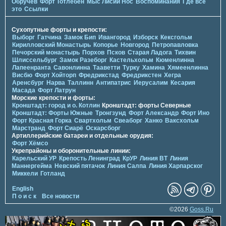
Обручев
Форт Тотлебен
Мыс Лисий Нос
Воспоминания
Где всё
это
Ссылки
Сухопутные форты и крепости:
Выборг
Гатчина
Замок Бип
Ивангород
Изборск
Кексгольм
Кирилловский Монастырь
Копорье
Новгород
Петропавловка
Печорcкий монастырь
Порхов
Псков
Старая Ладога
Тихвин
Шлиссельбург
Замок Разеборг
Кастельхольм
Кюменлинна
Лапеенранта
Савонлинна
Тааветти
Турку
Хамина
Хямеенлинна
Висбю
Форт Хойторп
Фредрикстад
Фредрикстен
Хегра
Аренсбург
Нарва
Таллинн
Антипатрис
Иерусалим
Кесария
Масада
Форт Латрун
Морские крепости и форты:
Кронштадт: город и о. Котлин
Кронштадт: форты Северные
Кронштадт: Форты Южные
Тронгзунд
Форт Александр
Форт Ино
Форт Красная Горка
Свартхольм
Свеаборг
Ханко
Ваксхольм
Марстранд
Форт Сиарё
Оскарсборг
Артиллерийские батареи и отдельные орудия:
Форт Хёмсо
Укрепрайоны и оборонительные линии:
Карельский УР
Крепость Ленинград
КрУР
Линия ВТ
Линия
Маннергейма
Невский пятачок
Линия Салпа
Линия Харпарског
Миккели
Готланд
English
П о и с к
Все новости
©2026
Goss.Ru