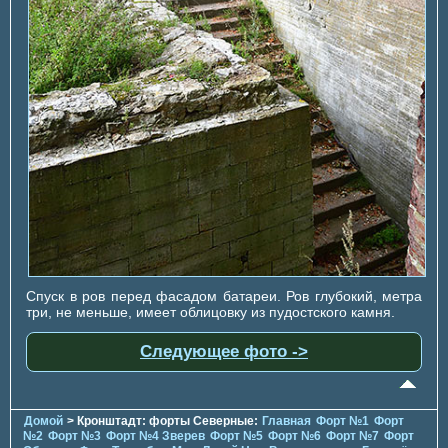
Спуск в ров перед фасадом батареи. Ров глубокий, метра
три, не меньше, имеет облицовку из пудостского камня.
Следующее фото ->
Домой
> Кронштадт: форты Северные:
Главная
Форт №1
Форт
№2
Форт №3
Форт №4 Зверев
Форт №5
Форт №6
Форт №7
Форт