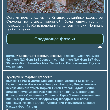
Остатки печи в одном из бывших орудийных казематов.
Сложена из старых кирпичей, была оштукатурена и
покрашена. Труба выведена в канал вентиляции. Не иначе
тут была кухня.
Следующее фото ->
Домой
> Кронштадт: форты Северные:
Главная
Форт №1
Форт
№2
Форт №3
Форт №4 Зверев
Форт №5
Форт №6
Форт №7
Форт
Обручев
Форт Тотлебен
Мыс Лисий Нос
Воспоминания
Где всё
это
Ссылки
Сухопутные форты и крепости:
Выборг
Гатчина
Замок Бип
Ивангород
Изборск
Кексгольм
Кирилловский Монастырь
Копорье
Новгород
Петропавловка
Печорcкий монастырь
Порхов
Псков
Старая Ладога
Тихвин
Шлиссельбург
Замок Разеборг
Кастельхольм
Кюменлинна
Лапеенранта
Савонлинна
Тааветти
Турку
Хамина
Хямеенлинна
Висбю
Форт Хойторп
Фредрикстад
Фредрикстен
Хегра
Аренсбург
Нарва
Таллинн
Антипатрис
Иерусалим
Кесария
Масада
Форт Латрун