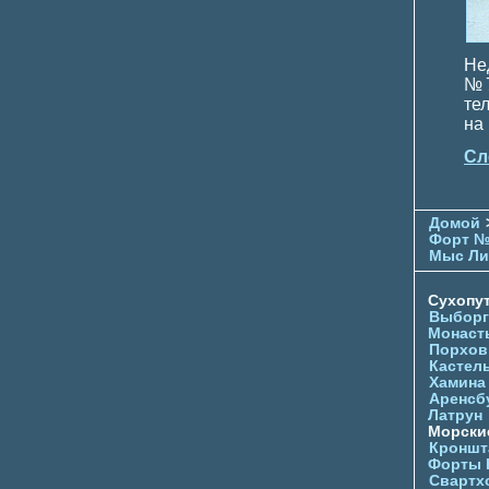
Не
№7
те
на
Сл
Домой
Форт №
Мыс Ли
Сухопу
Выборг
Монаст
Порхов
Кастел
Хамина
Аренсб
Латрун
Морски
Кроншта
Форты
Свартх