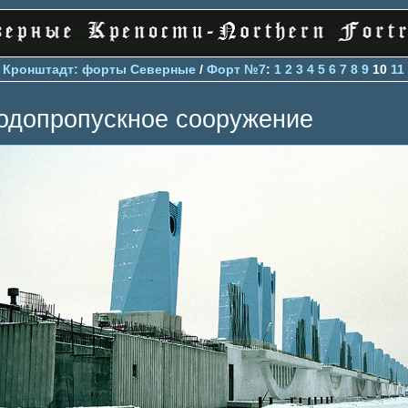
>
Кронштадт: форты Северные
/
Форт №7
:
1
2
3
4
5
6
7
8
9
10
11
одопропускное сооружение