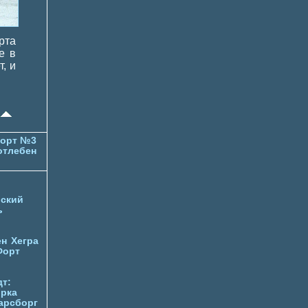
рта
е в
, и
орт №3
отлебен
ский
ь
ен
Хегра
Форт
т:
орка
арсборг