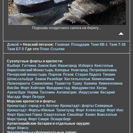
Подошва солдатского сапога на берегу...
Домой
> Невский пятачок:
Главная
Плацдарм
Танк КВ-1
Танк Т-38
Танк БТ-5
Где это
План
Ссылки
Сухопутные форты и крепости:
Выборг
Гатчина
Замок Бип
Ивангород
Изборск
Кексгольм
Кирилловский Монастырь
Копорье
Новгород
Петропавловка
Печорcкий монастырь
Порхов
Псков
Старая Ладога
Тихвин
Шлиссельбург
Замок Разеборг
Кастельхольм
Кюменлинна
Лапеенранта
Савонлинна
Тааветти
Турку
Хамина
Хямеенлинна
Висбю
Форт Хойторп
Фредрикстад
Фредрикстен
Хегра
Аренсбург
Нарва
Таллинн
Антипатрис
Иерусалим
Кесария
Масада
Форт Латрун
Морские крепости и форты:
Кронштадт: город и о. Котлин
Кронштадт: форты Северные
Кронштадт: Форты Южные
Тронгзунд
Форт Александр
Форт Ино
Форт Красная Горка
Свартхольм
Свеаборг
Ханко
Ваксхольм
Марстранд
Форт Сиарё
Оскарсборг
Артиллерийские батареи и отдельные орудия:
Форт Хёмсо
Укрепрайоны и оборонительные линии: