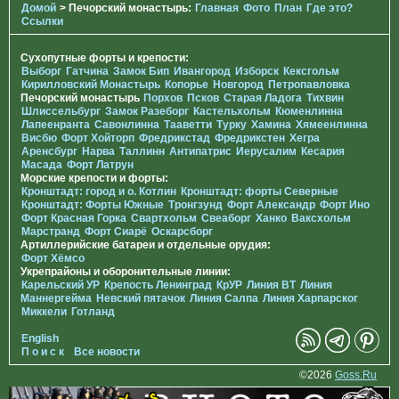
Домой
> Печорcкий монастырь:
Главная
Фото
План
Где это?
Ссылки
Сухопутные форты и крепости:
Выборг
Гатчина
Замок Бип
Ивангород
Изборск
Кексгольм
Кирилловский Монастырь
Копорье
Новгород
Петропавловка
Печорcкий монастырь
Порхов
Псков
Старая Ладога
Тихвин
Шлиссельбург
Замок Разеборг
Кастельхольм
Кюменлинна
Лапеенранта
Савонлинна
Тааветти
Турку
Хамина
Хямеенлинна
Висбю
Форт Хойторп
Фредрикстад
Фредрикстен
Хегра
Аренсбург
Нарва
Таллинн
Антипатрис
Иерусалим
Кесария
Масада
Форт Латрун
Морские крепости и форты:
Кронштадт: город и о. Котлин
Кронштадт: форты Северные
Кронштадт: Форты Южные
Тронгзунд
Форт Александр
Форт Ино
Форт Красная Горка
Свартхольм
Свеаборг
Ханко
Ваксхольм
Марстранд
Форт Сиарё
Оскарсборг
Артиллерийские батареи и отдельные орудия:
Форт Хёмсо
Укрепрайоны и оборонительные линии:
Карельский УР
Крепость Ленинград
КрУР
Линия ВТ
Линия
Маннергейма
Невский пятачок
Линия Салпа
Линия Харпарског
Миккели
Готланд
English
П о и с к
Все новости
©2026
Goss.Ru