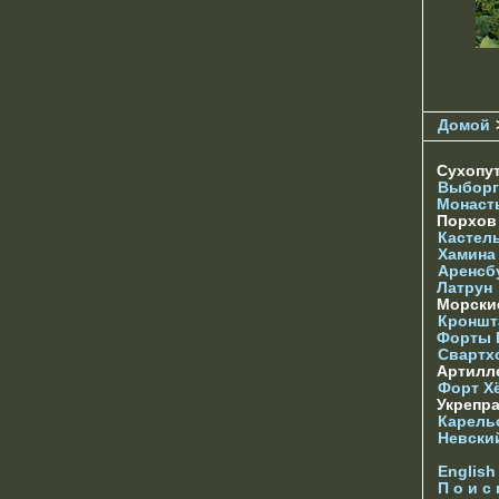
Домой
Сухопу
Выборг
Монаст
Порхо
Кастел
Хамина
Аренсб
Латрун
Морски
Кроншта
Форты
Свартх
Артилл
Форт Х
Укрепр
Карель
Невски
English
П о и с 