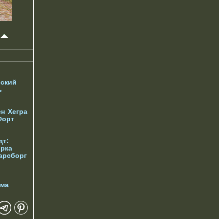
ский
ь
ен
Хегра
Форт
дт:
орка
арсборг
йма