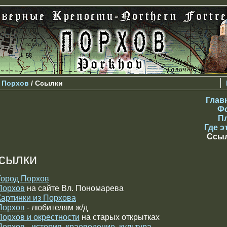
>
Порхов
/ Ссылки
Глав
Ф
П
Где э
Ссы
сылки
Город Порхов
Порхов
на сайте Вл. Пономарева
Картинки из Порхова
Порхов
- любителям ж/д
Порхов и окрестности
на старых открытках
Порхов - история, краеведение, культура