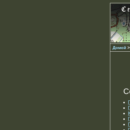
Домой
С