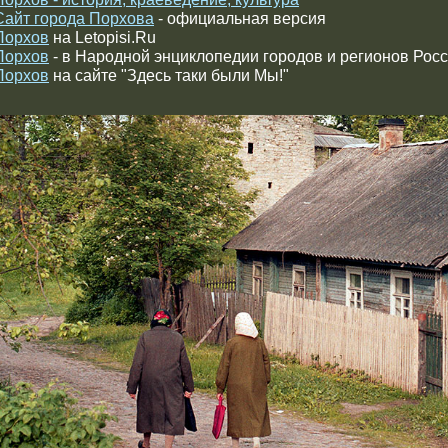
Сайт города Порхова
- официальная версия
Порхов
на Letopisi.Ru
Порхов
- в Народной энциклопедии городов и регионов Рос
Порхов
на сайте "Здесь таки были Мы!"