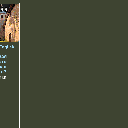
English
ная
ото
лан
то?
лки