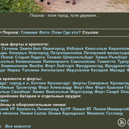
Порхов - толи город, толи деревня...
> Порхов:
Главная
Фото
План
Где это?
Ссылки
тные форты и крепости:
Гатчина
Замок Бип
Ивангород
Изборск
Кексгольм
Кириллов
ырь
Копорье
Новгород
Петропавловка
Печорcкий монастыр
в
Псков
Старая Ладога
Тихвин
Шлиссельбург
Замок Разеборг
ьхольм
Кюменлинна
Лапеенранта
Савонлинна
Тааветти
Турку
Хямеенлинна
Висбю
Форт Хойторп
Фредрикстад
Фредрикст
ург
Нарва
Таллинн
Антипатрис
Иерусалим
Кесария
Масада
е крепости и форты:
дт: город и о. Котлин
Кронштадт: форты Северные
Кроншта
 Южные
Тронгзунд
Форт Александр
Форт Ино
Форт Красная Г
ольм
Свеаборг
Ханко
Ваксхольм
Марстранд
Форт Сиарё
Оск
ерийские батареи и отдельные орудия:
ёмсо
айоны и оборонительные линии:
ский УР
Крепость Ленинград
КрУР
Линия ВТ
Линия Маннерге
й пятачок
Линия Салпа
Линия Харпарског
Миккели
Готланд
к
Все новости