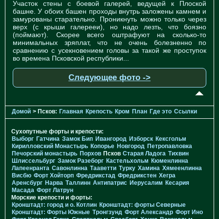
Участок стены с боевой галерей, ведущей к Плоской
башне. У обоих башен проходы внутрь заложены камнем и
замурованы старательно. Проникнуть можно только через
верх (с крыши галерееи), но надо лезть, что боязно
(поймают). Скорее всего оштрафуют на сколько-то
минимальных зряплат, что не очень болезненно по
сравнению с усекновением головы за такой же проступок
во времена Псковской республики...
Следующее фото ->
Домой
> Псков:
Главная
Крепость
Кром
План
Где это
Ссылки
Сухопутные форты и крепости:
Выборг
Гатчина
Замок Бип
Ивангород
Изборск
Кексгольм
Кирилловский Монастырь
Копорье
Новгород
Петропавловка
Печорcкий монастырь
Порхов
Псков
Старая Ладога
Тихвин
Шлиссельбург
Замок Разеборг
Кастельхольм
Кюменлинна
Лапеенранта
Савонлинна
Тааветти
Турку
Хамина
Хямеенлинна
Висбю
Форт Хойторп
Фредрикстад
Фредрикстен
Хегра
Аренсбург
Нарва
Таллинн
Антипатрис
Иерусалим
Кесария
Масада
Форт Латрун
Морские крепости и форты:
Кронштадт: город и о. Котлин
Кронштадт: форты Северные
Кронштадт: Форты Южные
Тронгзунд
Форт Александр
Форт Ино