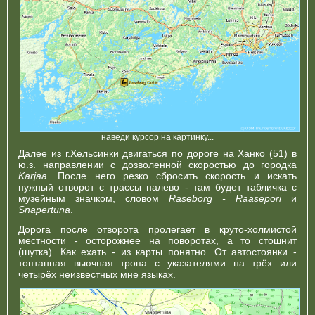
наведи курсор на картинку...
Далее из г.Хельсинки двигаться по дороге на Ханко (51) в
ю.з. направлении с дозволенной скоростью до городка
Karjaa
. После него резко сбросить скорость и искать
нужный отворот с трассы налево - там будет табличка с
музейным значком, словом
Raseborg - Raasepori
и
Snapertuna
.
Дорога после отворота пролегает в круто-холмистой
местности - осторожнее на поворотах, а то стошнит
(шутка). Как ехать - из карты понятно. От автостоянки -
топтанная вьючная тропа с указателями на трёх или
четырёх неизвестных мне языках.