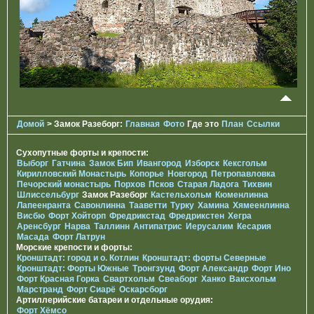
Домой
> Замок Разеборг:
Главная
Фото
Где это
План
Ссылки
Сухопутные форты и крепости:
Выборг
Гатчина
Замок Бип
Ивангород
Изборск
Кексгольм
Кирилловский Монастырь
Копорье
Новгород
Петропавловка
Печорcкий монастырь
Порхов
Псков
Старая Ладога
Тихвин
Шлиссельбург
Замок Разеборг
Кастельхольм
Кюменлинна
Лапеенранта
Савонлинна
Тааветти
Турку
Хамина
Хямеенлинна
Висбю
Форт Хойторп
Фредрикстад
Фредрикстен
Хегра
Аренсбург
Нарва
Таллинн
Антипатрис
Иерусалим
Кесария
Масада
Форт Латрун
Морские крепости и форты:
Кронштадт: город и о. Котлин
Кронштадт: форты Северные
Кронштадт: Форты Южные
Тронгзунд
Форт Александр
Форт Ино
Форт Красная Горка
Свартхольм
Свеаборг
Ханко
Ваксхольм
Марстранд
Форт Сиарё
Оскарсборг
Артиллерийские батареи и отдельные орудия:
Форт Хёмсо