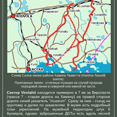
Схема Салпа-линии района Хамина-Тааветти (Hamina-Taavetti
asema).
Пунктирные линии - отсечные позиции на случай прорыва
передовой линии в северной или южной её части.
Сектор Virolahti
находится примерно в 7 км за Виролахти
(трасса 7 - старая дорога на Хамину) на правой стороне
дороги синий указатель "museum". Сразу за ним - съезд на
грунтовку и далее по указателям. В музее есть подробный
план укреплений. На музейной территории штук 6
бункеров, однако заброшенные ДОТы есть вдоль лесной