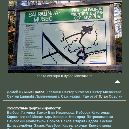
Карта сектора в музее Миехикаля
Домой
> Линия Салпа:
Главная
Сектор Virolahti
Сектор Miehikkällä
Сектор Luumäki
Лаппеенранта
Сар. нежил.
Где это?
План
Ссылки
Сухопутные форты и крепости:
Выборг
Гатчина
Замок Бип
Ивангород
Изборск
Кексгольм
Кирилловский Монастырь
Копорье
Новгород
Петропавловка
Печорcкий монастырь
Порхов
Псков
Старая Ладога
Тихвин
Шлиссельбург
Замок Разеборг
Кастельхольм
Кюменлинна