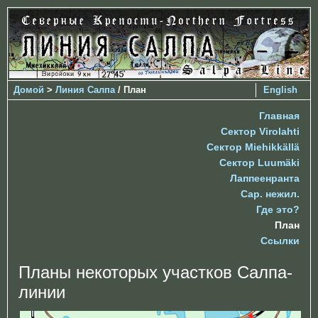
Домой
>
Линия Салпа
/ План
English
Главная
Сектор Virolahti
Сектор Miehikkällä
Сектор Luumäki
Лаппеенранта
Сар. нежил.
Где это?
План
Ссылки
Планы некоторых участков Салпа-
линии