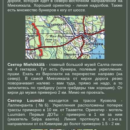
дороги, которая идет в северо-восточном направлении на
Миехиккала. Хороший ориентир - линия надолбов. Также
есть множество бункеров к югу от шоссе.
Сектор Miehikkälä
- главный большой музей Салпа-линии
на 4 гектарах. Тут есть бункера, полевые укрепления,
пушки. Ехать из Виролахти на перекрестке направо (на
север). В самой Миехиккала от кирхи дорога резко
поворачивает налево - вам туда, прямо не надо, а то
запилитесь по грейдеру (хотя грейдеры там хорошие). От
кирхи до музея примерно 2 км. Мимо не проехать.
Сектор Luumäki
находится на трассе Куовола -
Лаппенранта (№6). Укрепления расположены поперек
трассы примерно в 10 км. от Тааветти. Ориентир - мотель
Luumäen. Первые ДОТы - примерно в 1 км за ним
(указатель Salpa asema). Линия протянута в с.з-ю.в.
направлении от оз.Кивиярве до болот примерно 1.5 - 2 км.