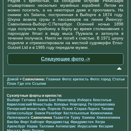
Рядом с крепостью, на соседнем острове Рихисааре
отшвартовано несколько музейных кораблей. Летом их
можно посетить, а на некоторых даже и проплавать. На
снимке s/s Salama, построенная в Выборге в 1874 году.
Шхуна возила грузы и пассажиров на линии Йиенсуу-
Савонлинна-Выборг-С.Петербург. Осенней ночью 1898
года получила пробоину в борту во время столкновения с
пароходом Ilmari в виду мыса Пуумала и затонула в
течении получаса. Никто не погиб к счастью. В 1971 шхуну
подняли и отремонтировали на местной судоверфи Enso-
Gutzeit Ltd и в 1985 году передали музею.
Следующее фото ->
Домой
> Савонлинна:
Главная
Фото: крепость
Фото: город
Статьи
План
Где это
Ссылки
Сухопутные форты и крепости:
Выборг
Гатчина
Замок Бип
Ивангород
Изборск
Кексгольм
Кирилловский Монастырь
Копорье
Новгород
Петропавловка
Печорcкий монастырь
Порхов
Псков
Старая Ладога
Тихвин
Шлиссельбург
Замок Разеборг
Кастельхольм
Кюменлинна
Лапеенранта
Савонлинна
Тааветти
Турку
Хамина
Хямеенлинна
Висбю
Форт Хойторп
Фредрикстад
Фредрикстен
Хегра
Аренсбург
Нарва
Таллинн
Антипатрис
Иерусалим
Кесария
Масада
Форт Латрун