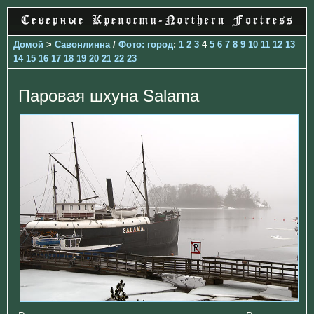
Домой
>
Савонлинна
/
Фото: город
:
1
2
3
4
5
6
7
8
9
10
11
12
13
14
15
16
17
18
19
20
21
22
23
Паровая шхуна Salama