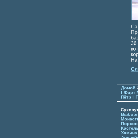
Са
Пр
ба
36
ко
ко
На
Сл
Домой
I
Форт 
Пётр I
Г
Сухопу
Выборг
Монаст
Порхов
Кастел
Хамина
Аренсб