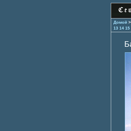
Домой
13
14
15
Б