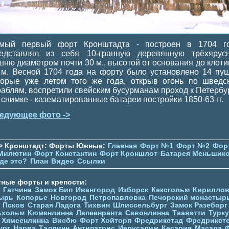
мый первый форт Кронштадта - построен в 1704 го
едставлял из себя 10-гранную деревянную трёхярус
шню диаметром почти 30 м., высотой от основания до клотик
 м. Весной 1704 года на форту было установлено 14 пуш
торые уже летом того же года, открыв огонь по шведс
раблям, воспретили свейским бусурманам проход к Петербур
 снимке - казематированные батареи постройки 1850-63 гг.
едующее фото ->
> Кронштадт: Форты Южные:
Главная
Форт №1
Форт №2
Фор
Милютин
Форт Константин
Форт Кроншлот
Батарея Меньшик
де это?
План
Видео
Ссылки
тные форты и крепости:
Гатчина
Замок Бип
Ивангород
Изборск
Кексгольм
Кириллов
ырь
Копорье
Новгород
Петропавловка
Печорcкий монастыр
Псков
Старая Ладога
Тихвин
Шлиссельбург
Замок Разеборг
ьхольм
Кюменлинна
Лапеенранта
Савонлинна
Тааветти
Турку
Хямеенлинна
Висбю
Форт Хойторп
Фредрикстад
Фредрикст
ург
Нарва
Таллинн
Антипатрис
Иерусалим
Кесария
Масада