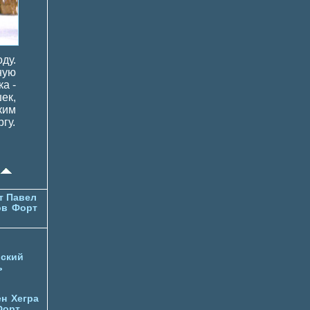
ду.
ную
а -
ек,
ким
гу.
т Павел
ов
Форт
ский
ь
ен
Хегра
Форт