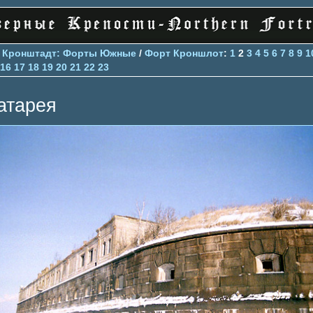
>
Кронштадт: Форты Южные
/
Форт Кроншлот
:
1
2
3
4
5
6
7
8
9
1
16
17
18
19
20
21
22
23
атарея