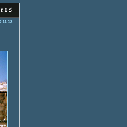
0
11
12