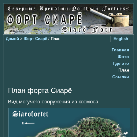
Домой
>
Форт Сиарё
/ План
English
Главная
Фото
Где это
План
Ссылки
План форта Сиарё
Вид могучего сооружения из космоса