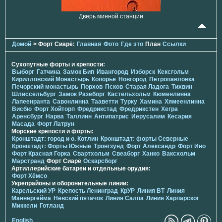
Дверь минной станции
Домой
> Форт Сиарё:
Главная
Фото
Где это
План
Ссылки
Сухопутные форты и крепости:
Выборг
Гатчина
Замок Бип
Ивангород
Изборск
Кексгольм
Кирилловский Монастырь
Копорье
Новгород
Петропавловка
Печорcкий монастырь
Порхов
Псков
Старая Ладога
Тихвин
Шлиссельбург
Замок Разеборг
Кастельхольм
Кюменлинна
Лапеенранта
Савонлинна
Тааветти
Турку
Хамина
Хямеенлинна
Висбю
Форт Хойторп
Фредрикстад
Фредрикстен
Хегра
Аренсбург
Нарва
Таллинн
Антипатрис
Иерусалим
Кесария
Масада
Форт Латрун
Морские крепости и форты:
Кронштадт: город и о. Котлин
Кронштадт: форты Северные
Кронштадт: Форты Южные
Тронгзунд
Форт Александр
Форт Ино
Форт Красная Горка
Свартхольм
Свеаборг
Ханко
Ваксхольм
Марстранд
Форт Сиарё
Оскарсборг
Артиллерийские батареи и отдельные орудия:
Форт Хёмсо
Укрепрайоны и оборонительные линии:
Карельский УР
Крепость Ленинград
КрУР
Линия ВТ
Линия
Маннергейма
Невский пятачок
Линия Салпа
Линия Харпарског
Миккели
Готланд
English