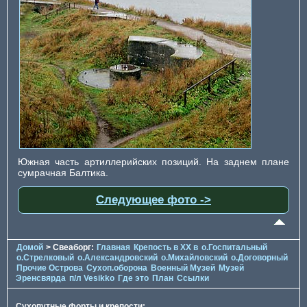
Южная часть артиллерийских позиций. На заднем плане
сумрачная Балтика.
Следующее фото ->
Домой
> Свеаборг:
Главная
Крепость в XX в
о.Госпитальный
о.Стрелковый
о.Александровский
о.Михайловский
о.Договорный
Прочие Острова
Сухоп.оборона
Военный Музей
Музей
Эренсвярда
п/л Vesikko
Где это
План
Ссылки
Сухопутные форты и крепости: