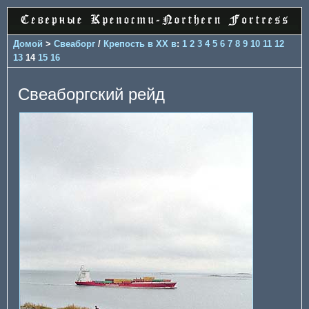
Домой
>
Свеаборг
/
Крепость в XX в
:
1
2
3
4
5
6
7
8
9
10
11
12
13
14
15
16
Свеаборгский рейд