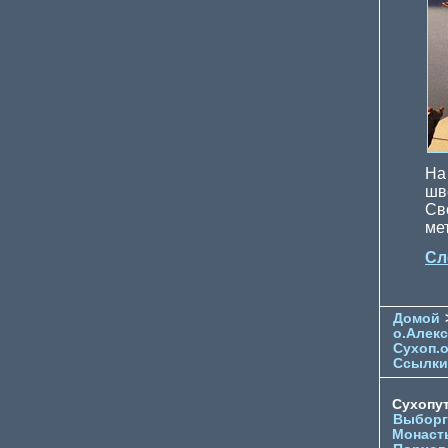
На
шв
Св
ме
Сл
Домой
о.Алек
Сухоп.
Ссылки
Сухопу
Выборг
Монаст