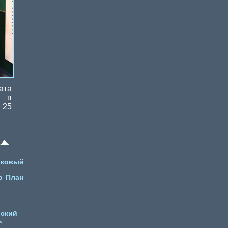
ата
ь в
 25
лковый
о
План
ский
ь