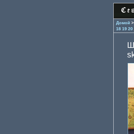
Домой
18
19
20
Ш
s