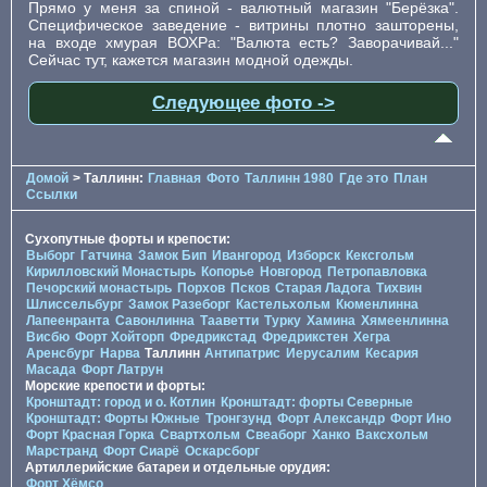
Прямо у меня за спиной - валютный магазин "Берёзка".
Специфическое заведение - витрины плотно зашторены,
на входе хмурая ВОХРа: "Валюта есть? Заворачивай..."
Сейчас тут, кажется магазин модной одежды.
Следующее фото ->
Домой
> Таллинн:
Главная
Фото
Таллинн 1980
Где это
План
Ссылки
Сухопутные форты и крепости:
Выборг
Гатчина
Замок Бип
Ивангород
Изборск
Кексгольм
Кирилловский Монастырь
Копорье
Новгород
Петропавловка
Печорcкий монастырь
Порхов
Псков
Старая Ладога
Тихвин
Шлиссельбург
Замок Разеборг
Кастельхольм
Кюменлинна
Лапеенранта
Савонлинна
Тааветти
Турку
Хамина
Хямеенлинна
Висбю
Форт Хойторп
Фредрикстад
Фредрикстен
Хегра
Аренсбург
Нарва
Таллинн
Антипатрис
Иерусалим
Кесария
Масада
Форт Латрун
Морские крепости и форты:
Кронштадт: город и о. Котлин
Кронштадт: форты Северные
Кронштадт: Форты Южные
Тронгзунд
Форт Александр
Форт Ино
Форт Красная Горка
Свартхольм
Свеаборг
Ханко
Ваксхольм
Марстранд
Форт Сиарё
Оскарсборг
Артиллерийские батареи и отдельные орудия:
Форт Хёмсо