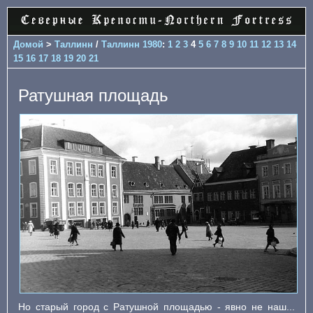
Домой
>
Таллинн
/
Таллинн 1980
:
1
2
3
4
5
6
7
8
9
10
11
12
13
14
15
16
17
18
19
20
21
Ратушная площадь
Но старый город с Ратушной площадью - явно не наш...