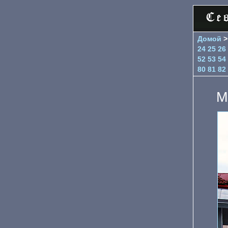
Домой
24
25
26
52
53
54
80
81
82
М