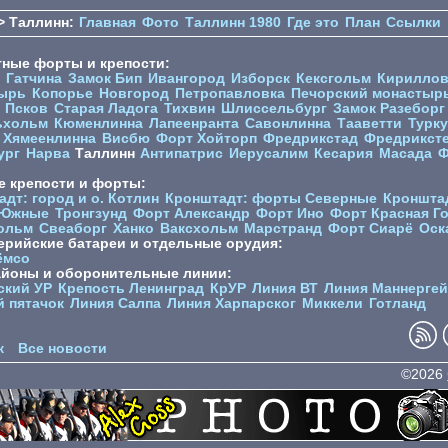
> Таллинн:
Главная
Фото
Таллинн 1980
Где это
План
Ссылки
тные форты и крепости:
Гатчина
Замок Бип
Ивангород
Изборск
Кексгольм
Кириллов
ырь
Копорье
Новгород
Петропавловка
Печорcкий монастыр
Псков
Старая Ладога
Тихвин
Шлиссельбург
Замок Разеборг
ьхольм
Кюменлинна
Лапеенранта
Савонлинна
Тааветти
Турку
Хямеенлинна
Висбю
Форт Хойторп
Фредрикстад
Фредрикст
ург
Нарва
Таллинн
Антипатрис
Иерусалим
Кесария
Масада
Ф
е крепости и форты:
дт: город и о. Котлин
Кронштадт: форты Северные
Кроншта
 Южные
Тронгзунд
Форт Александр
Форт Ино
Форт Красная Г
ольм
Свеаборг
Ханко
Ваксхольм
Марстранд
Форт Сиарё
Оск
ерийские батареи и отдельные орудия:
ёмсо
айоны и оборонительные линии:
ский УР
Крепость Ленинград
КрУР
Линия ВТ
Линия Маннерге
й пятачок
Линия Салпа
Линия Харпарског
Миккели
Готланд
к
Все новости
©2026