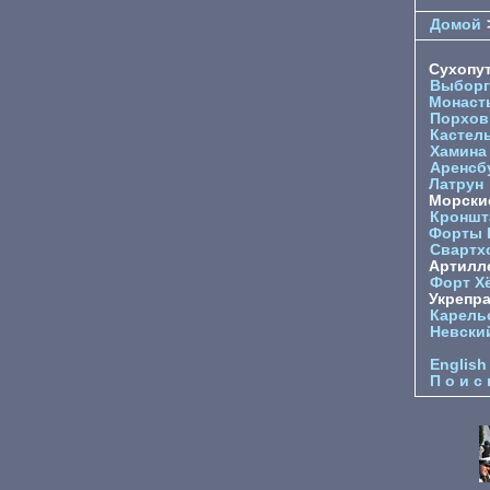
Домой
Сухопу
Выборг
Монаст
Порхов
Кастел
Хамина
Аренсб
Латрун
Морски
Кроншта
Форты
Свартх
Артилл
Форт Х
Укрепр
Карель
Невски
English
П о и с 