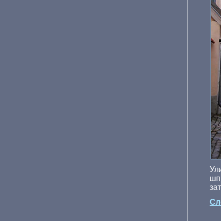
Ул
шп
за
Сл