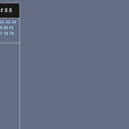
21
22
23
9
50
51
7
78
79