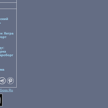
ский
ь
ен
Хегра
орт
дт:
орка
арсборг
йма
Goss.Ru