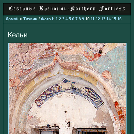
Домой
>
Тихвин
/
Фото I
:
1
2
3
4
5
6
7
8
9
10
11
12
13
14
15
16
Кельи