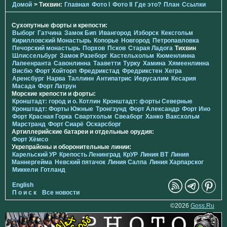
Домой
> Тихвин:
Главная
Фото I
Фото II
Где это?
План
Ссылки
Сухопутные форты и крепости:
Выборг
Гатчина
Замок Бип
Ивангород
Изборск
Кексгольм
Кирилловский Монастырь
Копорье
Новгород
Петропавловка
Печорcкий монастырь
Порхов
Псков
Старая Ладога
Тихвин
Шлиссельбург
Замок Разеборг
Кастельхольм
Кюменлинна
Лапеенранта
Савонлинна
Тааветти
Турку
Хамина
Хямеенлинна
Висбю
Форт Хойторп
Фредрикстад
Фредрикстен
Хегра
Аренсбург
Нарва
Таллинн
Антипатрис
Иерусалим
Кесария
Масада
Форт Латрун
Морские крепости и форты:
Кронштадт: город и о. Котлин
Кронштадт: форты Северные
Кронштадт: Форты Южные
Тронгзунд
Форт Александр
Форт Ино
Форт Красная Горка
Свартхольм
Свеаборг
Ханко
Ваксхольм
Марстранд
Форт Сиарё
Оскарсборг
Артиллерийские батареи и отдельные орудия:
Форт Хёмсо
Укрепрайоны и оборонительные линии:
Карельский УР
Крепость Ленинград
КрУР
Линия ВТ
Линия
Маннергейма
Невский пятачок
Линия Салпа
Линия Харпарског
Миккели
Готланд
English
П о и с к
Все новости
©2026
Goss.Ru