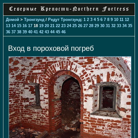
Домой
>
Тронгзунд
/
Редут Тронгзунд
:
1
2
3
4
5
6
7
8
9
10
11
12
13
14
15
16
17
18
19
20
21
22
23
24
25
26
27
28
29
30
31
32
33
34
35
36
37
38
39
40
41
42
43
44
45
46
Вход в пороховой погреб