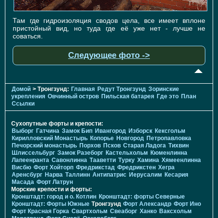
Там где гидроизоляция сводов цела, все имеет вплоне
пристойный вид, но туда где её уже нет - лучше не
соваться.
Следующее фото ->
Домой
> Тронгзунд:
Главная
Редут Тронгзунд
Зоринские
укрепления
Овчинный остров
Пильская батарея
Где это
План
Ссылки
Сухопутные форты и крепости:
Выборг
Гатчина
Замок Бип
Ивангород
Изборск
Кексгольм
Кирилловский Монастырь
Копорье
Новгород
Петропавловка
Печорcкий монастырь
Порхов
Псков
Старая Ладога
Тихвин
Шлиссельбург
Замок Разеборг
Кастельхольм
Кюменлинна
Лапеенранта
Савонлинна
Тааветти
Турку
Хамина
Хямеенлинна
Висбю
Форт Хойторп
Фредрикстад
Фредрикстен
Хегра
Аренсбург
Нарва
Таллинн
Антипатрис
Иерусалим
Кесария
Масада
Форт Латрун
Морские крепости и форты:
Кронштадт: город и о. Котлин
Кронштадт: форты Северные
Кронштадт: Форты Южные
Тронгзунд
Форт Александр
Форт Ино
Форт Красная Горка
Свартхольм
Свеаборг
Ханко
Ваксхольм