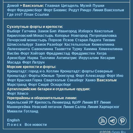
Домой
> Ваксхольм:
Главная
Цитадель
Музей
Пушки
Форт Фредриксборг
Форт Бювикc
Редут Риндо
Линия Ваксхольм
Где это?
План
Ссылки
Сухопутные форты и крепости:
Выборг
Гатчина
Замок Бип
Ивангород
Изборск
Кексгольм
Кирилловский Монастырь
Копорье
Новгород
Петропавловка
Печорcкий монастырь
Порхов
Псков
Старая Ладога
Тихвин
Шлиссельбург
Замок Разеборг
Кастельхольм
Кюменлинна
Лапеенранта
Савонлинна
Тааветти
Турку
Хамина
Хямеенлинна
Висбю
Форт Хойторп
Фредрикстад
Фредрикстен
Хегра
Аренсбург
Нарва
Таллинн
Антипатрис
Иерусалим
Кесария
Масада
Форт Латрун
Морские крепости и форты:
Кронштадт: город и о. Котлин
Кронштадт: форты Северные
Кронштадт: Форты Южные
Тронгзунд
Форт Александр
Форт Ино
Форт Красная Горка
Свартхольм
Свеаборг
Ханко
Ваксхольм
Марстранд
Форт Сиарё
Оскарсборг
Артиллерийские батареи и отдельные орудия:
Форт Хёмсо
Укрепрайоны и оборонительные линии:
Карельский УР
Крепость Ленинград
КрУР
Линия ВТ
Линия
Маннергейма
Невский пятачок
Линия Салпа
Линия Харпарског
Миккели
Готланд
English
П о и с к
Все новости
©2026
Goss.Ru