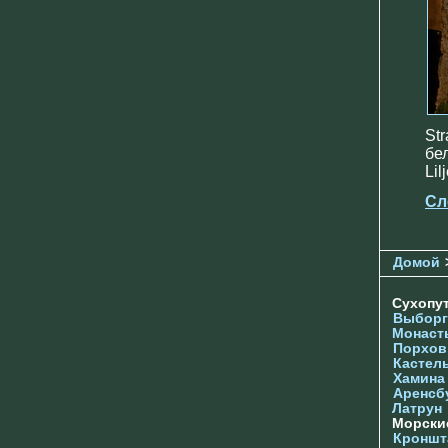
St
бе
Lil
Сл
Домой
Сухопу
Выборг
Монаст
Порхов
Кастел
Хамина
Аренсб
Латрун
Морски
Кроншта