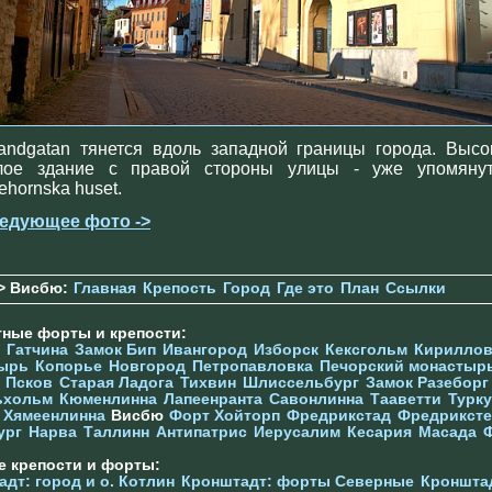
randgatan тянется вдоль западной границы города. Высо
лое здание с правой стороны улицы - уже упомяну
jehornska huset.
едующее фото ->
> Висбю:
Главная
Крепость
Город
Где это
План
Ссылки
тные форты и крепости:
Гатчина
Замок Бип
Ивангород
Изборск
Кексгольм
Кириллов
ырь
Копорье
Новгород
Петропавловка
Печорcкий монастыр
Псков
Старая Ладога
Тихвин
Шлиссельбург
Замок Разеборг
ьхольм
Кюменлинна
Лапеенранта
Савонлинна
Тааветти
Турку
Хямеенлинна
Висбю
Форт Хойторп
Фредрикстад
Фредриксте
ург
Нарва
Таллинн
Антипатрис
Иерусалим
Кесария
Масада
е крепости и форты:
дт: город и о. Котлин
Кронштадт: форты Северные
Кроншта