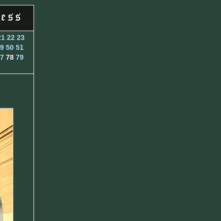
21
22
23
9
50
51
7
78
79