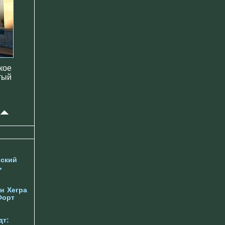
кое
тый
ский
ь
н
Хегра
Форт
дт: