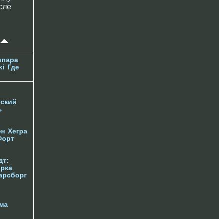
сле
nnapa
ki
Где
ский
ь
ен
Хегра
Форт
дт:
орка
арсборг
ма