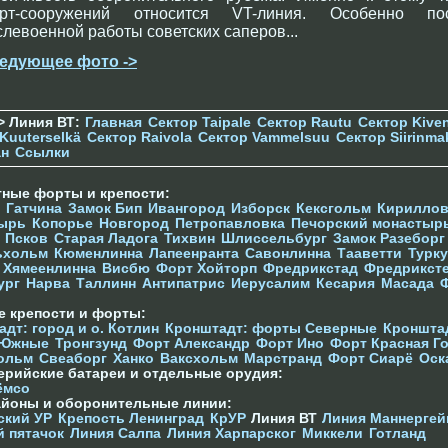
рт-сооружений относится VT-линия. Особенно по
слевоенной работы советских саперов...
едующее фото ->
> Линия ВТ:
Главная
Сектор Taipale
Сектор Rautu
Сектор Kive
Kuuterselkä
Сектор Raivola
Сектор Vammelsuu
Сектор Siirinma
ан
Ссылки
тные форты и крепости:
Гатчина
Замок Бип
Ивангород
Изборск
Кексгольм
Кириллов
ырь
Копорье
Новгород
Петропавловка
Печорcкий монастыр
Псков
Старая Ладога
Тихвин
Шлиссельбург
Замок Разеборг
ьхольм
Кюменлинна
Лапеенранта
Савонлинна
Тааветти
Турку
Хямеенлинна
Висбю
Форт Хойторп
Фредрикстад
Фредрикст
ург
Нарва
Таллинн
Антипатрис
Иерусалим
Кесария
Масада
е крепости и форты:
дт: город и о. Котлин
Кронштадт: форты Северные
Кроншта
 Южные
Тронгзунд
Форт Александр
Форт Ино
Форт Красная Г
ольм
Свеаборг
Ханко
Ваксхольм
Марстранд
Форт Сиарё
Оск
ерийские батареи и отдельные орудия:
ёмсо
айоны и оборонительные линии:
ский УР
Крепость Ленинград
КрУР
Линия ВТ
Линия Маннергей
й пятачок
Линия Салпа
Линия Харпарског
Миккели
Готланд