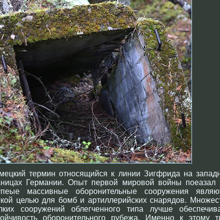
мецкий термин относящийся к линии Зигфрида на запад
аницах Германии. Опыт первой мировой войны поеазал 
упеые массивные оборонительные сооружения являю
гкой целью для бомб и артиллерийских снарядов. Множес
лких сооружений облегченного типа лучше обеспечив
тойчивость оборонительного рубежа. Именно к этому т