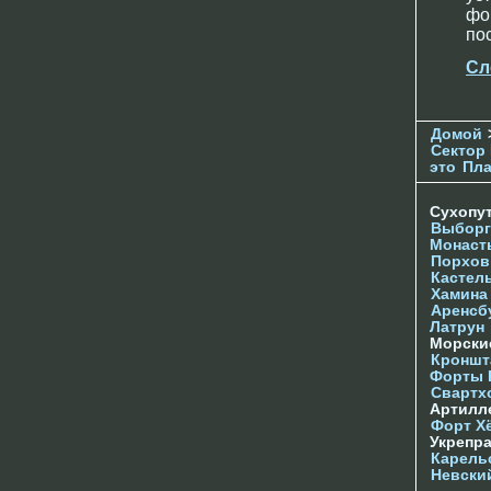
фо
по
Сл
Домой
Сектор 
это
Пл
Сухопу
Выборг
Монаст
Порхов
Кастел
Хамина
Аренсб
Латрун
Морски
Кроншта
Форты
Свартх
Артилл
Форт Х
Укрепр
Карель
Невски