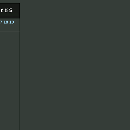
7
18
19