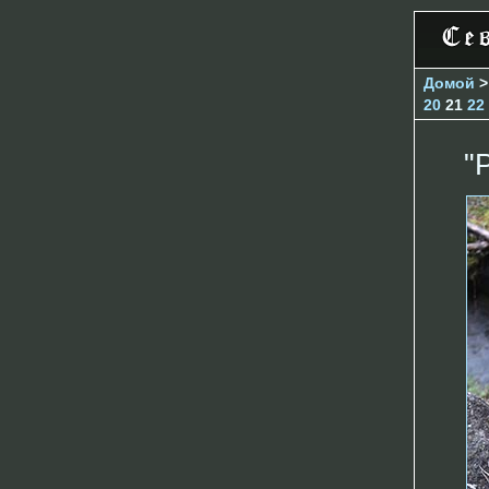
Домой
20
21
22
"