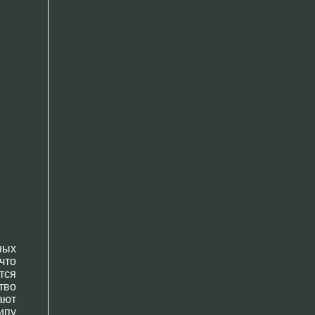
ных
что
тся
тво
ают
ипу