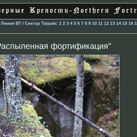
>
Линия ВТ
/
Сектор Taipale
:
1
2
3
4
5
6
7
8
9
10
11
12
13
14
15
16
1
Распыленная фортификация"