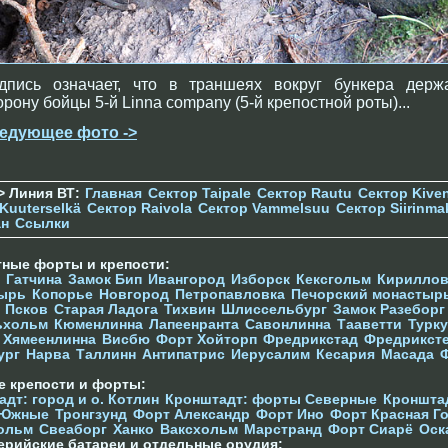
дпись означает, что в траншеях вокруг бункера держ
орону бойцы 5-й Linna company (5-й крепостной роты)...
едующее фото ->
> Линия ВТ:
Главная
Сектор Taipale
Сектор Rautu
Сектор Kive
Kuuterselkä
Сектор Raivola
Сектор Vammelsuu
Сектор Siirinma
ан
Ссылки
тные форты и крепости:
Гатчина
Замок Бип
Ивангород
Изборск
Кексгольм
Кириллов
ырь
Копорье
Новгород
Петропавловка
Печорcкий монастыр
Псков
Старая Ладога
Тихвин
Шлиссельбург
Замок Разеборг
ьхольм
Кюменлинна
Лапеенранта
Савонлинна
Тааветти
Турку
Хямеенлинна
Висбю
Форт Хойторп
Фредрикстад
Фредрикст
ург
Нарва
Таллинн
Антипатрис
Иерусалим
Кесария
Масада
е крепости и форты:
дт: город и о. Котлин
Кронштадт: форты Северные
Кроншта
 Южные
Тронгзунд
Форт Александр
Форт Ино
Форт Красная Г
ольм
Свеаборг
Ханко
Ваксхольм
Марстранд
Форт Сиарё
Оск
ерийские батареи и отдельные орудия: