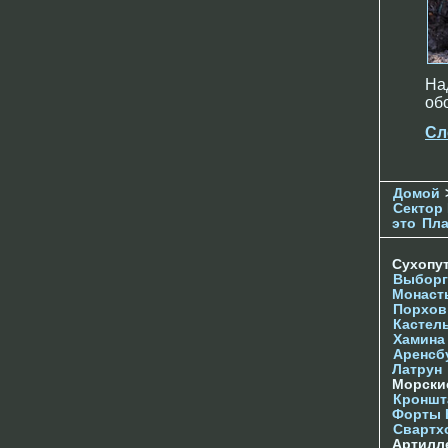
На
об
Сл
Домой
Сектор 
это
Пл
Сухопу
Выборг
Монаст
Порхов
Кастел
Хамина
Аренсб
Латрун
Морски
Кроншта
Форты
Свартх
Артилл