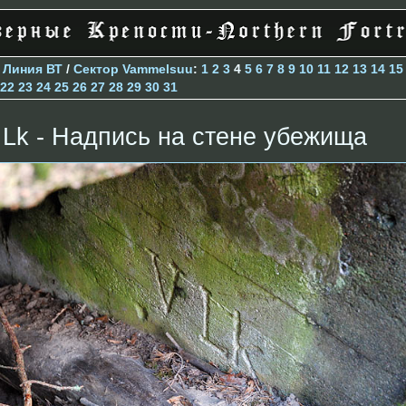
>
Линия ВТ
/
Сектор Vammelsuu
:
1
2
3
4
5
6
7
8
9
10
11
12
13
14
15
22
23
24
25
26
27
28
29
30
31
 Lk - Надпись на стене убежища