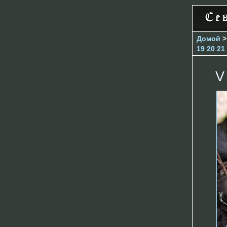
Домой
19
20
21
V