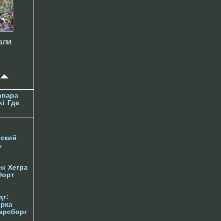
али
nnapa
ki
Где
ский
ь
ен
Хегра
Форт
дт:
орка
арсборг