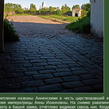
репления названы Анненскими в честь царствовавшей в
емя императрицы Анны Иоанновны. На снимке равелин
рота и башня замка, отчётливо видимая сквозь них. Когда