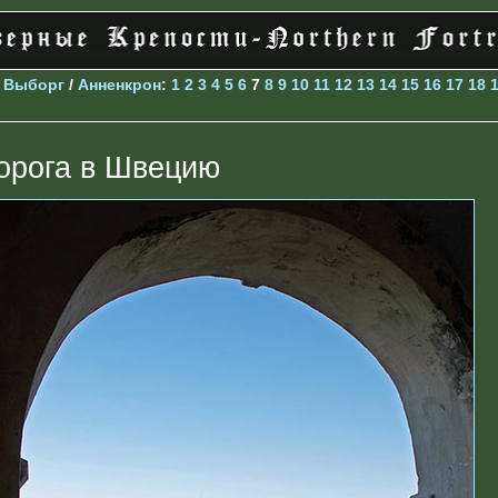
>
Выборг
/
Анненкрон
:
1
2
3
4
5
6
7
8
9
10
11
12
13
14
15
16
17
18
орога в Швецию