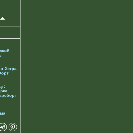
ский
ь
ен
Хегра
Форт
дт:
орка
арсборг
йма