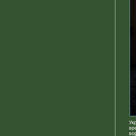
Ук
вр
во