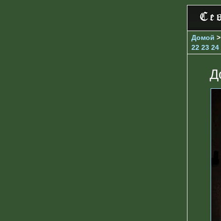
Домой
22
23
24
Д