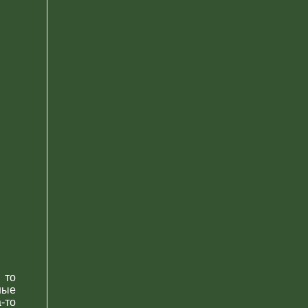
 то
ные
-то