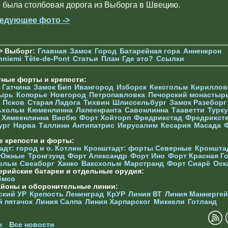
о была столбовая дорога из Выборга в Швецию.
едующее фото ->
> Выборг:
Главная
Замок
Город
Батарейная гора
Анненкрон
nniemi
Tête-de-Pont
Статьи
План
Где это?
Ссылки
тные форты и крепости:
г
Гатчина
Замок Бип
Ивангород
Изборск
Кексгольм
Кириллов
ырь
Копорье
Новгород
Петропавловка
Печорcкий монастыр
Псков
Старая Ладога
Тихвин
Шлиссельбург
Замок Разеборг
ьхольм
Кюменлинна
Лапеенранта
Савонлинна
Тааветти
Турку
Хямеенлинна
Висбю
Форт Хойторп
Фредрикстад
Фредрикст
ург
Нарва
Таллинн
Антипатрис
Иерусалим
Кесария
Масада
е крепости и форты:
дт: город и о. Котлин
Кронштадт: форты Северные
Кроншта
 Южные
Тронгзунд
Форт Александр
Форт Ино
Форт Красная Г
ольм
Свеаборг
Ханко
Ваксхольм
Марстранд
Форт Сиарё
Оск
ерийские батареи и отдельные орудия:
ёмсо
айоны и оборонительные линии:
ский УР
Крепость Ленинград
КрУР
Линия ВТ
Линия Маннерге
й пятачок
Линия Салпа
Линия Харпарског
Миккели
Готланд
к
Все новости