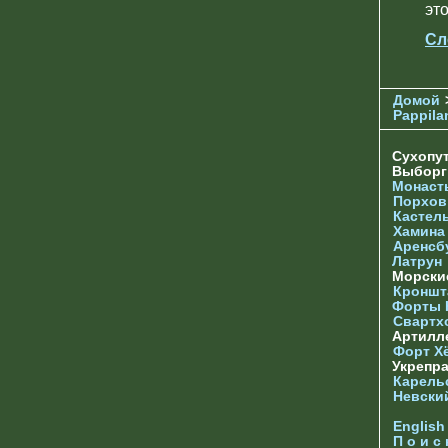
эт
Сл
Домой
Pappila
Сухопу
Выбор
Монаст
Порхов
Кастел
Хамина
Аренсб
Латрун
Морски
Кроншта
Форты
Свартх
Артилл
Форт Х
Укрепр
Карель
Невски
English
П о и с 