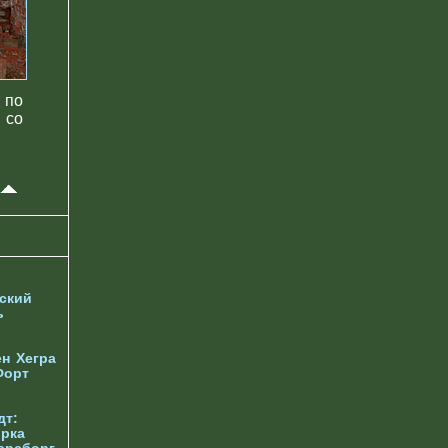
 по
 со
ский
ь
ен
Хегра
Форт
дт:
орка