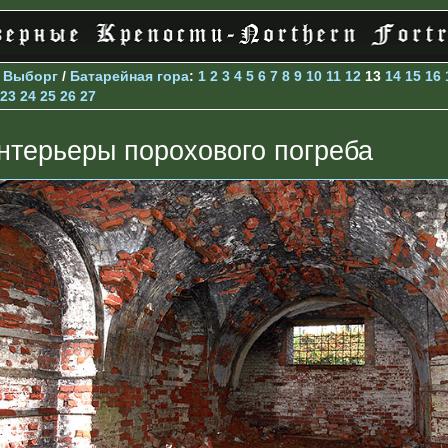
>
Выборг
/
Батарейная гора
:
1
2
3
4
5
6
7
8
9
10
11
12
13
14
15
16
23
24
25
26
27
нтерьеры порохового погреба