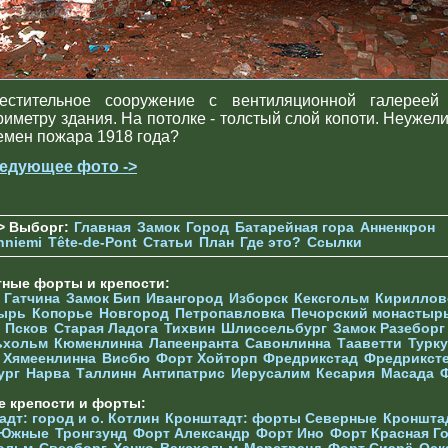
естительное сооружение с вентиляционной галереей
риметру здания. На потолке - толстый слой копоти. Неужели
емен пожара 1918 года?
едующее фото ->
> Выборг:
Главная
Замок
Город
Батарейная гора
Анненкрон
nniemi
Tête-de-Pont
Статьи
План
Где это?
Ссылки
тные форты и крепости:
г
Гатчина
Замок Бип
Ивангород
Изборск
Кексгольм
Кириллов
ырь
Копорье
Новгород
Петропавловка
Печорcкий монастыр
Псков
Старая Ладога
Тихвин
Шлиссельбург
Замок Разеборг
ьхольм
Кюменлинна
Лапеенранта
Савонлинна
Тааветти
Турку
Хямеенлинна
Висбю
Форт Хойторп
Фредрикстад
Фредрикст
ург
Нарва
Таллинн
Антипатрис
Иерусалим
Кесария
Масада
е крепости и форты:
дт: город и о. Котлин
Кронштадт: форты Северные
Кроншта
 Южные
Тронгзунд
Форт Александр
Форт Ино
Форт Красная Г