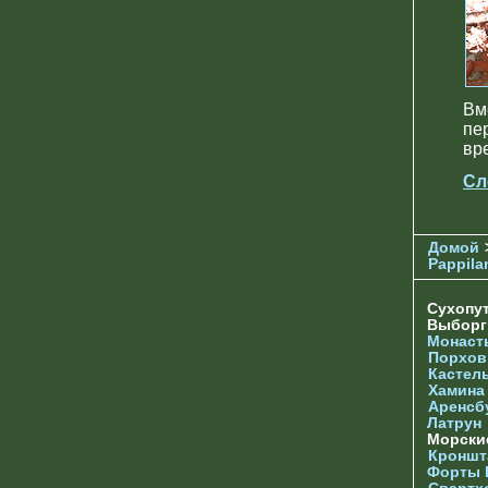
Вм
пе
вр
Сл
Домой
Pappila
Сухопу
Выбор
Монаст
Порхов
Кастел
Хамина
Аренсб
Латрун
Морски
Кроншта
Форты