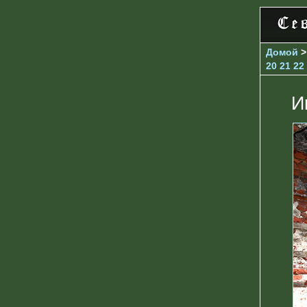
Домой
20
21
22
И