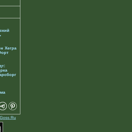
ский
ь
ен
Хегра
Форт
дт:
орка
арсборг
йма
Goss.Ru