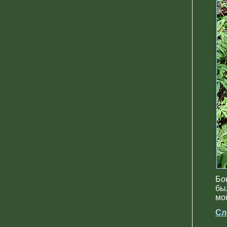
Бо
бы
мо
Сл