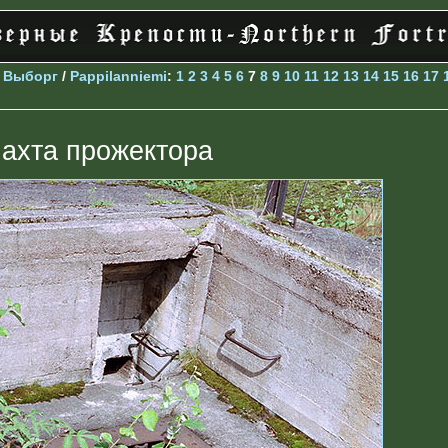
>
Выборг
/
Pappilanniemi
:
1
2
3
4
5
6
7
8
9
10
11
12
13
14
15
16
17
ахта прожектора