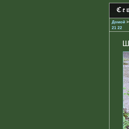
Домой
21
22
Ш