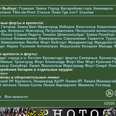
> Выборг:
Главная
Замок
Город
Батарейная гора
Анненкрон
nniemi
Tête-de-Pont
Статьи
План
Где это?
Ссылки
тные форты и крепости:
г
Гатчина
Замок Бип
Ивангород
Изборск
Кексгольм
Кириллов
ырь
Копорье
Новгород
Петропавловка
Печорcкий монастыр
Псков
Старая Ладога
Тихвин
Шлиссельбург
Замок Разеборг
ьхольм
Кюменлинна
Лапеенранта
Савонлинна
Тааветти
Турку
Хямеенлинна
Висбю
Форт Хойторп
Фредрикстад
Фредрикст
ург
Нарва
Таллинн
Антипатрис
Иерусалим
Кесария
Масада
е крепости и форты:
дт: город и о. Котлин
Кронштадт: форты Северные
Кроншта
 Южные
Тронгзунд
Форт Александр
Форт Ино
Форт Красная Г
ольм
Свеаборг
Ханко
Ваксхольм
Марстранд
Форт Сиарё
Оск
ерийские батареи и отдельные орудия:
ёмсо
айоны и оборонительные линии:
ский УР
Крепость Ленинград
КрУР
Линия ВТ
Линия Маннерге
й пятачок
Линия Салпа
Линия Харпарског
Миккели
Готланд
к
Все новости
©2026