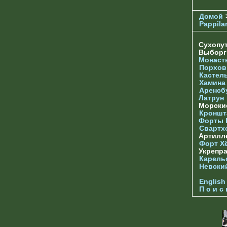
Домой
Pappila
Сухопу
Выбор
Монаст
Порхов
Кастел
Хамина
Аренсб
Латрун
Морски
Кроншта
Форты
Свартх
Артилл
Форт Х
Укрепр
Карель
Невски
English
П о и с 