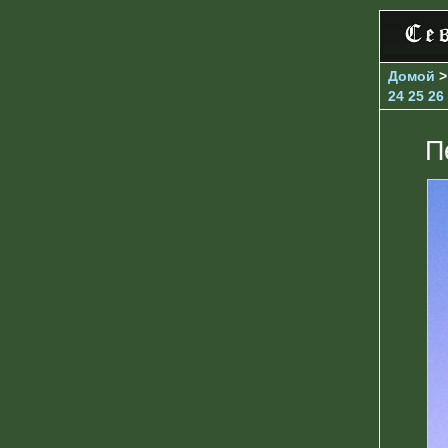
Домой
24
25
26
П