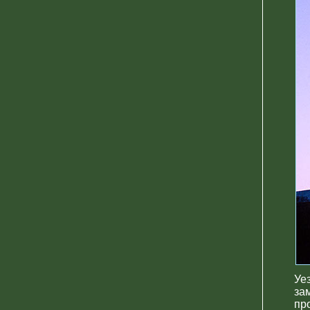
Уе
за
пр