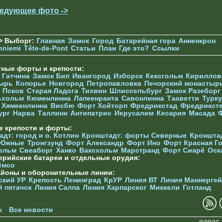
едующее фото ->
> Выборг:
Главная
Замок
Город
Батарейная гора
Анненкрон
nniemi
Tête-de-Pont
Статьи
План
Где это?
Ссылки
тные форты и крепости:
г
Гатчина
Замок Бип
Ивангород
Изборск
Кексгольм
Кириллов
ырь
Копорье
Новгород
Петропавловка
Печорcкий монастыр
Псков
Старая Ладога
Тихвин
Шлиссельбург
Замок Разеборг
ьхольм
Кюменлинна
Лапеенранта
Савонлинна
Тааветти
Турку
Хямеенлинна
Висбю
Форт Хойторп
Фредрикстад
Фредрикст
ург
Нарва
Таллинн
Антипатрис
Иерусалим
Кесария
Масада
е крепости и форты:
дт: город и о. Котлин
Кронштадт: форты Северные
Кроншта
 Южные
Тронгзунд
Форт Александр
Форт Ино
Форт Красная Г
ольм
Свеаборг
Ханко
Ваксхольм
Марстранд
Форт Сиарё
Оск
ерийские батареи и отдельные орудия:
ёмсо
айоны и оборонительные линии:
ский УР
Крепость Ленинград
КрУР
Линия ВТ
Линия Маннерге
й пятачок
Линия Салпа
Линия Харпарског
Миккели
Готланд
к
Все новости