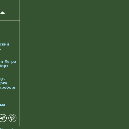
ский
ь
ен
Хегра
Форт
дт:
орка
арсборг
йма