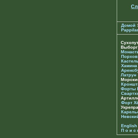
Сл
Домой
Pappila
Сухопу
Выбор
Монаст
Порхов
Кастел
Хамина
Аренсб
Латрун
Морски
Кроншта
Форты
Свартх
Артилл
Форт Х
Укрепр
Карель
Невски
English
П о и с 