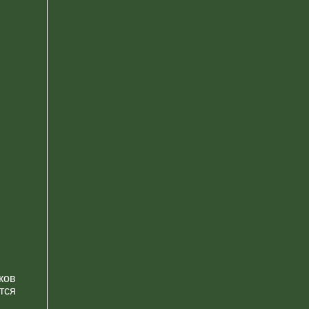
ков
тся