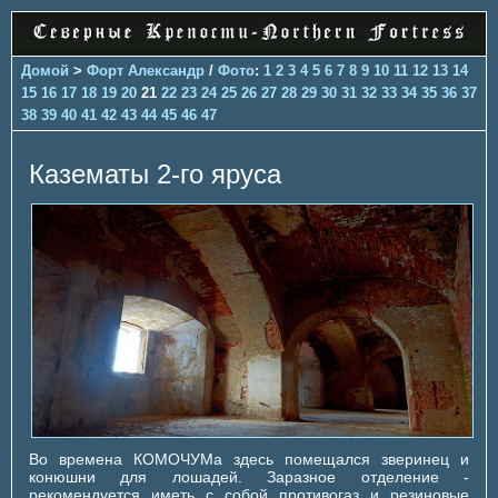
Домой
>
Форт Александр
/
Фото
:
1
2
3
4
5
6
7
8
9
10
11
12
13
14
15
16
17
18
19
20
21
22
23
24
25
26
27
28
29
30
31
32
33
34
35
36
37
38
39
40
41
42
43
44
45
46
47
Казематы 2-го яруса
Во времена КОМОЧУМа здесь помещался зверинец и
конюшни для лошадей. Заразное отделение -
рекомендуется иметь с собой противогаз и резиновые