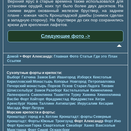
Верхний ярус в старые времена также использовался для
установки орудий, коих тут было более двух десятков. На
снимке виден окованный железом бруствер, на заднем
плане - южная часть Кронштадской дамбы (снимок сделан
в западную сторону). На бруствере до сих пор сохранились
крюки для крепления лафетов.
Следующее фото ->
Домой
> Форт Александр:
Главная
Фото
Статьи
Где это
План
Ссылки
Сухопутные форты и крепости:
Выборг
Гатчина
Замок Бип
Ивангород
Изборск
Кексгольм
Кирилловский Монастырь
Копорье
Новгород
Петропавловка
Печорcкий монастырь
Порхов
Псков
Старая Ладога
Тихвин
Шлиссельбург
Замок Разеборг
Кастельхольм
Кюменлинна
Лапеенранта
Савонлинна
Тааветти
Турку
Хамина
Хямеенлинна
Висбю
Форт Хойторп
Фредрикстад
Фредрикстен
Хегра
Аренсбург
Нарва
Таллинн
Антипатрис
Иерусалим
Кесария
Масада
Форт Латрун
Морские крепости и форты:
Кронштадт: город и о. Котлин
Кронштадт: форты Северные
Кронштадт: Форты Южные
Тронгзунд
Форт Александр
Форт Ино
Форт Красная Горка
Свартхольм
Свеаборг
Ханко
Ваксхольм
Марстранд
Форт Сиарё
Оскарсборг