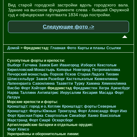
Вид старой городской застройки вдоль городского вала.
Здание на высоком фундаменте слева - бывший Окружной
суд и офицерская гауптвахта 1834 года постройки.
Следующее фото ->
Домой
> Фредрикстад:
Главная
Фото
Карты и планы
Ссылки
Сухопутные форты и крепости:
Выборг
Гатчина
Замок Бип
Ивангород
Изборск
Кексгольм
Кирилловский Монастырь
Копорье
Новгород
Петропавловка
Печорcкий монастырь
Порхов
Псков
Старая Ладога
Тихвин
Шлиссельбург
Замок Разеборг
Кастельхольм
Кюменлинна
Лапеенранта
Савонлинна
Тааветти
Турку
Хамина
Хямеенлинна
Висбю
Форт Хойторп
Фредрикстад
Фредрикстен
Хегра
Аренсбург
Нарва
Таллинн
Антипатрис
Иерусалим
Кесария
Масада
Форт
Латрун
Морские крепости и форты:
Кронштадт: город и о. Котлин
Кронштадт: форты Северные
Кронштадт: Форты Южные
Тронгзунд
Форт Александр
Форт Ино
Форт Красная Горка
Свартхольм
Свеаборг
Ханко
Ваксхольм
Марстранд
Форт Сиарё
Оскарсборг
Артиллерийские батареи и отдельные орудия:
Форт Хёмсо
Укрепрайоны и оборонительные линии: