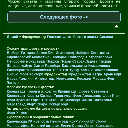
Можно сказать - окраины Старого города. Дороги не
мощеные, дома деревянные, уличных фонарей почти нет.
Следующее фото ->
Домой
> Фредрикстад:
Главная
Фото
Карты и планы
Ссылки
Сухопутные форты и крепости:
Выборг
Гатчина
Замок Бип
Ивангород
Изборск
Кексгольм
Кирилловский Монастырь
Копорье
Новгород
Петропавловка
Печорcкий монастырь
Порхов
Псков
Старая Ладога
Тихвин
Шлиссельбург
Замок Разеборг
Кастельхольм
Кюменлинна
Лапеенранта
Савонлинна
Тааветти
Турку
Хамина
Хямеенлинна
Висбю
Форт Хойторп
Фредрикстад
Фредрикстен
Хегра
Аренсбург
Нарва
Таллинн
Антипатрис
Иерусалим
Кесария
Масада
Форт
Латрун
Морские крепости и форты:
Кронштадт: город и о. Котлин
Кронштадт: форты Северные
Кронштадт: Форты Южные
Тронгзунд
Форт Александр
Форт Ино
Форт Красная Горка
Свартхольм
Свеаборг
Ханко
Ваксхольм
Марстранд
Форт Сиарё
Оскарсборг
Артиллерийские батареи и отдельные орудия:
Форт Хёмсо
Укрепрайоны и оборонительные линии:
Карельский УР
Крепость Ленинград
КрУР
Линия ВТ
Линия
Маннергейма
Невский пятачок
Линия Салпа
Линия Харпарског