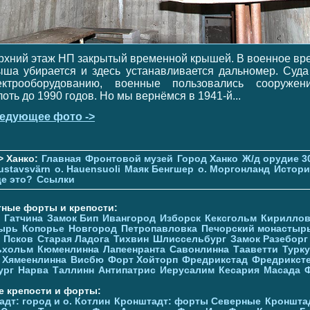
рхний этаж НП закрытый временной крышей. В военное вр
ыша убирается и здесь устанавливается дальномер. Суда
ектрооборудованию, военные пользовались сооружен
лоть до 1990 годов. Но мы вернёмся в 1941-й...
едующее фото ->
> Ханко:
Главная
Фронтовой музей
Город Ханко
Ж/д орудие 3
ustavsvärn
о. Hauensuoli
Маяк Бенгшер
о. Моргонланд
Истори
де это?
Ссылки
тные форты и крепости:
Гатчина
Замок Бип
Ивангород
Изборск
Кексгольм
Кириллов
ырь
Копорье
Новгород
Петропавловка
Печорcкий монастыр
Псков
Старая Ладога
Тихвин
Шлиссельбург
Замок Разеборг
ьхольм
Кюменлинна
Лапеенранта
Савонлинна
Тааветти
Турку
Хямеенлинна
Висбю
Форт Хойторп
Фредрикстад
Фредрикст
ург
Нарва
Таллинн
Антипатрис
Иерусалим
Кесария
Масада
е крепости и форты:
дт: город и о. Котлин
Кронштадт: форты Северные
Кроншта