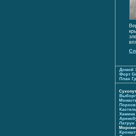
Ве
кр
эл
вп
Сл
Домой
Форт G
План
Г
Сухопу
Выборг
Монаст
Порхов
Кастел
Хамина
Аренсб
Латрун
Морски
Кроншта