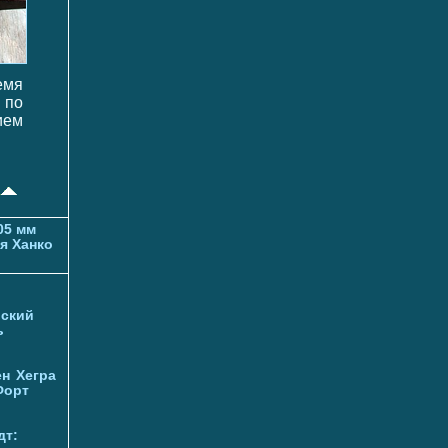
емя
 по
ием
05 мм
я Ханко
ский
ь
ен
Хегра
Форт
дт: