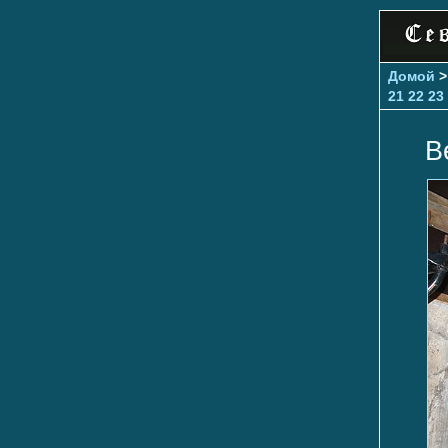
Домой
21
22
23
В