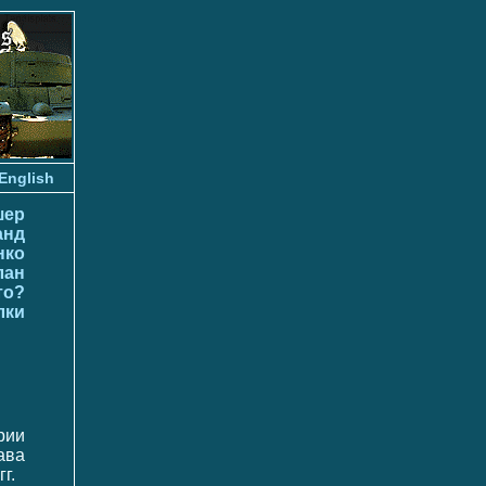
English
шер
анд
нко
лан
то?
лки
рии
ава
г.