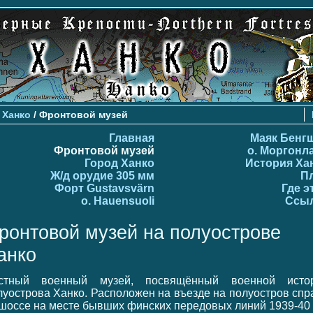
>
Ханко
/ Фронтовой музей
Главная
Маяк Бенг
Фронтовой музей
о. Моргонл
Город Ханко
История Ха
Ж/д орудие 305 мм
П
Форт Gustavsvärn
Где э
о. Hauensuoli
Ссы
ронтовой музей на полуострове
анко
стный военный музей, посвящённый военной исто
луострова Ханко. Расположен на въезде на полуостров спр
 шоссе на месте бывших финских передовых линий 1939-40 г