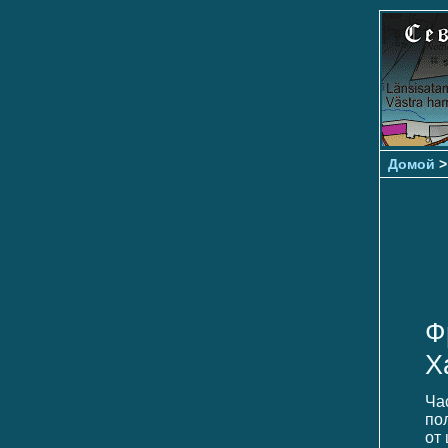
Домой
Ф
Х
Ча
по
от